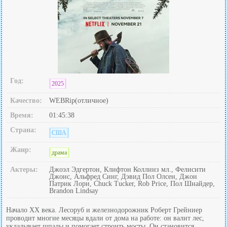
Год:
2025
Качество:
WEBRip(отличное)
Время:
01:45:38
Страна:
США
Жанр:
драма
Актеры:
Джоэл Эдгертон, Клифтон Коллинз мл., Фелисити
Джонс, Альфред Синг, Дэвид Пол Олсен, Джон
Патрик Лори, Chuck Tucker, Rob Price, Пол Шнайдер,
Brandon Lindsay
Начало XX века. Лесоруб и железнодорожник Роберт Грейниер
проводит многие месяцы вдали от дома на работе: он валит лес,
укладывает шпалы и помогает строить мосты. Он становится