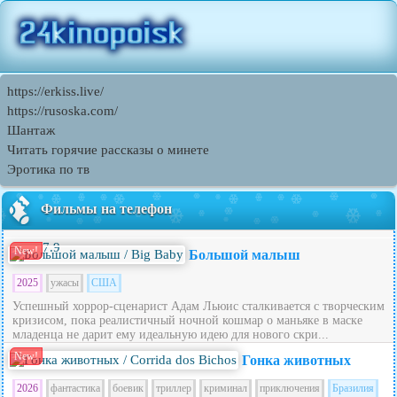
https://erkiss.live/
https://rusoska.com/
Шантаж
Читать горячие рассказы о минете
Эротика по тв
Фильмы на телефон
7.9
New!
Большой малыш
2025
ужасы
США
Успешный хоррор-сценарист Адам Льюис сталкивается с творческим
кризисом, пока реалистичный ночной кошмар о маньяке в маске
младенца не дарит ему идеальную идею для нового скри...
New!
Гонка животных
2026
фантастика
боевик
триллер
криминал
приключения
Бразилия