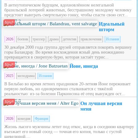
В антиутопическом будущем, вдохновлённом нелегальной
бразильской лотереей животных, бесстрашному молодому человеку
предстоит выиграть смертельную гонку, чтобы спасти свою сест...
7.2
New!
Идеальный
шторм
2026
боевик
триллер
драма
детектив
приключения
Испания
30 декабря 2000 года группа друзей отправляется покорять вершину
горы Баландрау. Во время восхождения ясный день неожиданно
превращается в свирепую бурю, которая застаёт турис...
7
New!
Йоне, иногда
2025
мелодрама
Испания
В Бильбао во время летних праздников 20‑летняя Йоне переживает
первую любовь, но одновременно сталкивается с тяжёлой
реальностью: из‑за болезни Паркинсона её отец вынужден ост...
6.8
New!
Он лучшая версия
меня
2026
комедия
Франция
Жизнь лысого мужчины летит под откос, когда в соседнюю квартиру
въезжает его новый сосед — точная его копия, только с густой
шевелюрой....