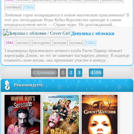
семейный
США
Любимые герои возвращаются в новом магическом приключении! В
этот раз легендарные Игры Кубка Королевства проходят в самом
непредсказуемом месте — Стране чудес. Но долгожданный...
7.1
Девушка с обложки
1944
мюзикл
мелодрама
комедия
музыка
США
Танцовщица бруклинского ночного клуба Расти Паркер обожает
хореографа Дэнни, но тот не замечает настырную девицу. В надежде
изменить свою жизнь, она принимает участие в конкур...
Страницы:
1
2
3
4586
...
Рекомендуем: