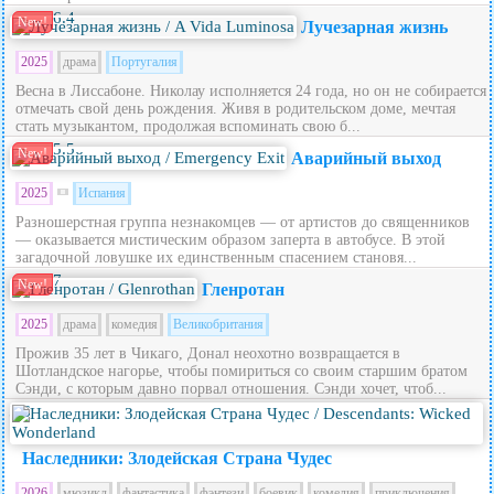
6.4
New!
Лучезарная жизнь
2025
драма
Португалия
Весна в Лиссабоне. Николау исполняется 24 года, но он не собирается
отмечать свой день рождения. Живя в родительском доме, мечтая
стать музыкантом, продолжая вспоминать свою б...
5.5
New!
Аварийный выход
2025
Испания
Разношерстная группа незнакомцев — от артистов до священников
— оказывается мистическим образом заперта в автобусе. В этой
загадочной ловушке их единственным спасением становя...
7
New!
Гленротан
2025
драма
комедия
Великобритания
Прожив 35 лет в Чикаго, Донал неохотно возвращается в
Шотландское нагорье, чтобы помириться со своим старшим братом
Сэнди, с которым давно порвал отношения. Сэнди хочет, чтоб...
5.6
Наследники: Злодейская Страна Чудес
2026
мюзикл
фантастика
фэнтези
боевик
комедия
приключения