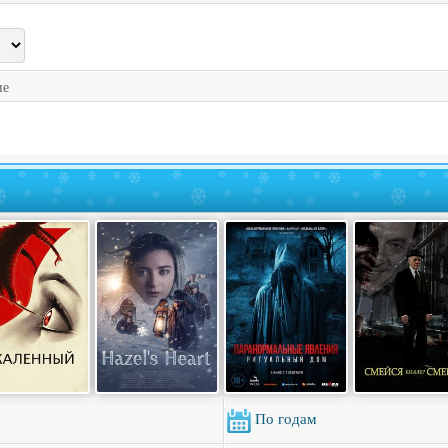
ие
По годам