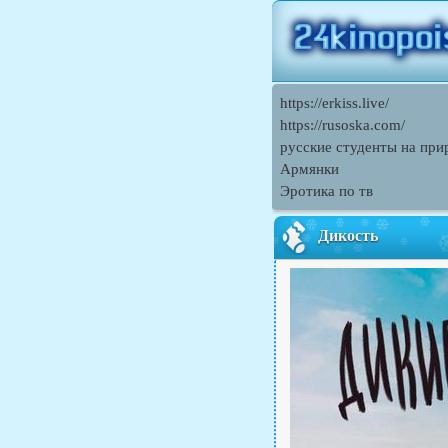
https://erkiss.live/
https://rusoska.com/
русские студенты на при
Армянки
Эротика по тв
Дикость