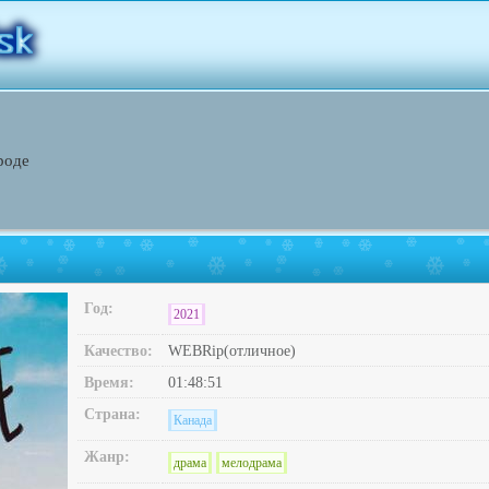
роде
Год:
2021
Качество:
WEBRip(отличное)
Время:
01:48:51
Страна:
Канада
Жанр:
драма
мелодрама