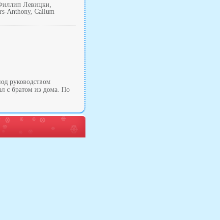
 Филлип Левицки,
rs-Anthony, Callum
под руководством
ал с братом из дома. По