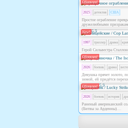
Обновлен!
2025
детектив
США
Простое ограбление превра
дружелюбными призраками
6.9
New!
1997
триллер
драма
кри
Герой Сильвестра Сталлон
Обновлен!
2026
боевик
драма
вест
Девушка прячет золото, п
зимой, ей придётся перехи
5.9
Обновлен!
2026
боевик
история
др
Раненый американский сол
(Битвы за Арденны)....