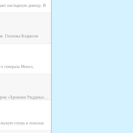
чает настырную девицу. В
ов. Госпожа Кларксон
о генерала Монго,
ром «Хроники Риддика»...
ельскую глушь в поисках