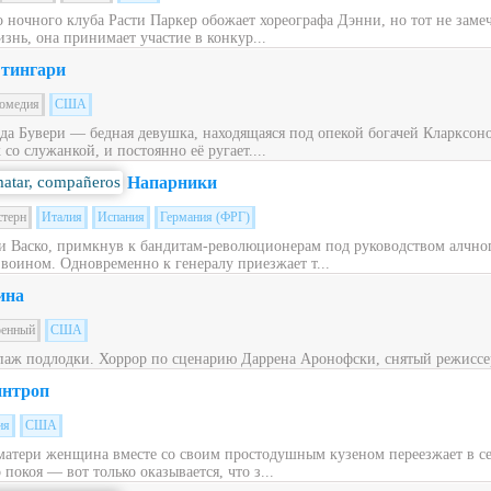
ночного клуба Расти Паркер обожает хореографа Дэнни, но тот не заме
знь, она принимает участие в конкур...
тингари
омедия
США
ьда Бувери — бедная девушка, находящаяся под опекой богачей Кларксон
со служанкой, и постоянно её ругает....
Напарники
стерн
Италия
Испания
Германия (ФРГ)
 Васко, примкнув к бандитам-революционерам под руководством алчног
 воином. Одновременно к генералу приезжает т...
ина
оенный
США
паж подлодки. Хоррор по сценарию Даррена Аронофски, снятый режиссе
нтроп
ия
США
матери женщина вместе со своим простодушным кузеном переезжает в с
окоя — вот только оказывается, что з...