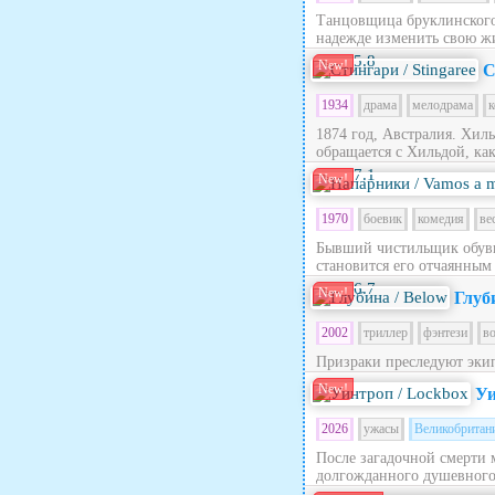
Танцовщица бруклинского 
надежде изменить свою жи
5.8
New!
С
1934
драма
мелодрама
к
1874 год, Австралия. Хил
обращается с Хильдой, как 
7.1
New!
1970
боевик
комедия
ве
Бывший чистильщик обуви
становится его отчаянным
6.7
New!
Глуб
2002
триллер
фэнтези
в
Призраки преследуют эки
New!
Уи
2026
ужасы
Великобритан
После загадочной смерти 
долгожданного душевного п