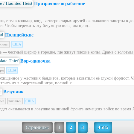
Призрачное ограбление
щается в кошмар, когда четверо старых друзей оказываются заперты в до
. Чтобы пережить эту безумную ночь, им прид...
Полицейские
минал
США
е — честный шериф в городке, где живут плохие копы. Драма с золотым 
Вор-одиночка
ерн
США
охищенное у жестоких бандитов, которые захватили её глухой форпост. 
трить их в смертельной игре, полной к...
Везунчик
ама
военный
США
дат оказывается в ловушке за линией фронта немецких войск во время
Страницы:
1
2
3
4585
...