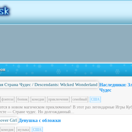
фон
Наследники: З
Чудес
фэнтези
боевик
комедия
приключения
семейный
США
ся в новом магическом приключении! В этот раз легендарные Игры Куб
сте — Стране чудес. Но долгожданный...
Девушка с обложки
комедия
музыка
США