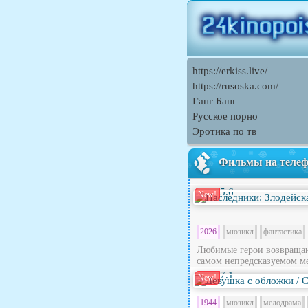
https://erkiss.live/
https://rusoska.com/
Ганг Банг
Русское порно
Эротика по тв
Фильмы на теле
5.6
New!
2026
мюзикл
фантастика
Любимые герои возвращают
самом непредсказуемом ме
7.1
New!
1944
мюзикл
мелодрама