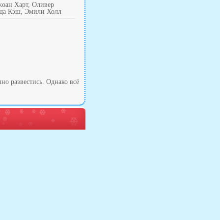
жоан Харт, Оливер
да Кэш, Эмили Холл
но развестись. Однако всё