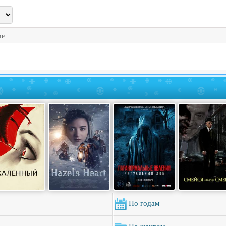
ие
По годам