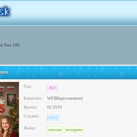
ов Toп 100
шим
Год:
2025
Качество:
WEBRip(отличное)
Время:
01:33:01
Страна:
США
Жанр:
комедия
мелодрама