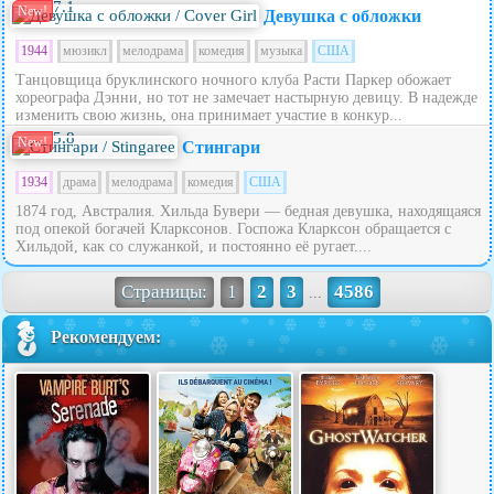
7.1
New!
Девушка с обложки
1944
мюзикл
мелодрама
комедия
музыка
США
Танцовщица бруклинского ночного клуба Расти Паркер обожает
хореографа Дэнни, но тот не замечает настырную девицу. В надежде
изменить свою жизнь, она принимает участие в конкур...
5.8
New!
Стингари
1934
драма
мелодрама
комедия
США
1874 год, Австралия. Хильда Бувери — бедная девушка, находящаяся
под опекой богачей Кларксонов. Госпожа Кларксон обращается с
Хильдой, как со служанкой, и постоянно её ругает....
Страницы:
1
2
3
4586
...
Рекомендуем: