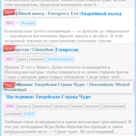
стать музыкантом, продолжая вспоминать свою б...
5.5
New!
Аварийный выход
2025
Испания
Разношерстная группа незнакомцев — от артистов до священников
— оказывается мистическим образом заперта в автобусе. В этой
загадочной ловушке их единственным спасением становя...
7
New!
Гленротан
2025
драма
комедия
Великобритания
Прожив 35 лет в Чикаго, Донал неохотно возвращается в
Шотландское нагорье, чтобы помириться со своим старшим братом
Сэнди, с которым давно порвал отношения. Сэнди хочет, чтоб...
5.6
New!
Наследники: Злодейская Страна Чудес
2026
мюзикл
фантастика
фэнтези
боевик
комедия
приключения
семейный
США
Любимые герои возвращаются в новом магическом приключении! В
этот раз легендарные Игры Кубка Королевства проходят в самом
непредсказуемом месте — Стране чудес. Но долгожданный...