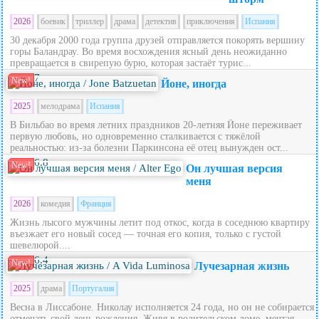
2026
боевик
триллер
драма
детектив
приключения
Испания
30 декабря 2000 года группа друзей отправляется покорять вершину
горы Баландрау. Во время восхождения ясный день неожиданно
превращается в свирепую бурю, которая застаёт турис...
7
New!
Йоне, иногда
2025
мелодрама
Испания
В Бильбао во время летних праздников 20‑летняя Йоне переживает
первую любовь, но одновременно сталкивается с тяжёлой
реальностью: из‑за болезни Паркинсона её отец вынужден ост...
6.8
New!
Он лучшая версия
меня
2026
комедия
Франция
Жизнь лысого мужчины летит под откос, когда в соседнюю квартиру
въезжает его новый сосед — точная его копия, только с густой
шевелюрой....
6.4
New!
Лучезарная жизнь
2025
драма
Португалия
Весна в Лиссабоне. Николау исполняется 24 года, но он не собирается
отмечать свой день рождения. Живя в родительском доме, мечтая