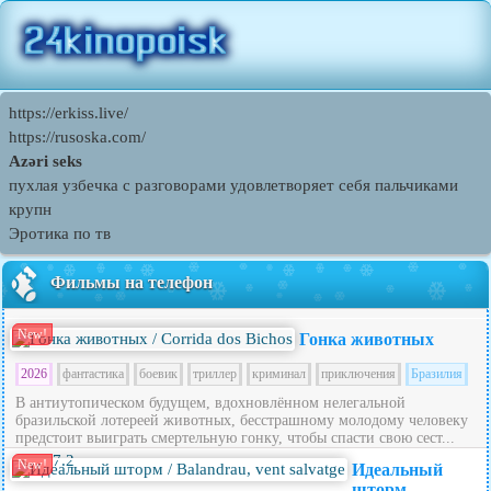
https://erkiss.live/
https://rusoska.com/
Azəri seks
пухлая узбечка с разговорами удовлетворяет себя пальчиками
крупн
Эротика по тв
Фильмы на телефон
New!
Гонка животных
2026
фантастика
боевик
триллер
криминал
приключения
Бразилия
В антиутопическом будущем, вдохновлённом нелегальной
бразильской лотереей животных, бесстрашному молодому человеку
предстоит выиграть смертельную гонку, чтобы спасти свою сест...
7.2
New!
Идеальный
шторм