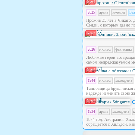
7
New!
2025
драма
комедия
Вел
Прожив 35 лет в Чикаго, 
Сэнди, с которым давно по
5.6
New!
2026
мюзикл
фантастика
Любимые герои возвращают
самом непредсказуемом ме
7.1
New!
1944
мюзикл
мелодрама
Танцовщица бруклинского 
надежде изменить свою жи
5.8
New!
С
1934
драма
мелодрама
к
1874 год, Австралия. Хил
обращается с Хильдой, как 