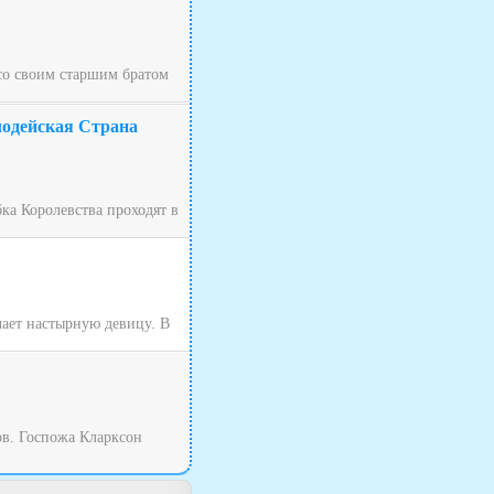
 со своим старшим братом
лодейская Страна
ка Королевства проходят в
чает настырную девицу. В
ов. Госпожа Кларксон