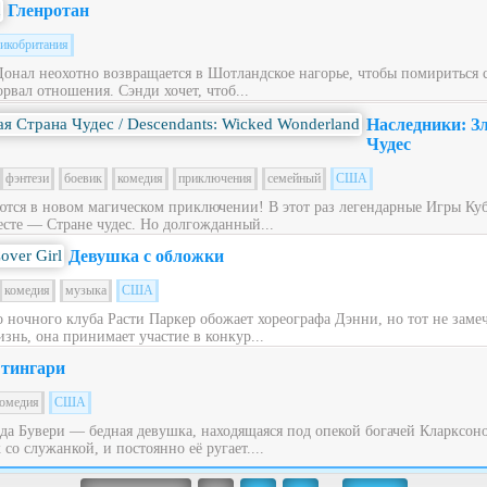
Гленротан
икобритания
Донал неохотно возвращается в Шотландское нагорье, чтобы помириться
рвал отношения. Сэнди хочет, чтоб...
Наследники: З
Чудес
фэнтези
боевик
комедия
приключения
семейный
США
ся в новом магическом приключении! В этот раз легендарные Игры Куб
сте — Стране чудес. Но долгожданный...
Девушка с обложки
комедия
музыка
США
ночного клуба Расти Паркер обожает хореографа Дэнни, но тот не заме
знь, она принимает участие в конкур...
тингари
омедия
США
ьда Бувери — бедная девушка, находящаяся под опекой богачей Кларксон
со служанкой, и постоянно её ругает....