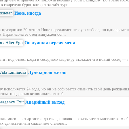
ппа друзей отправляется покорять вершину горы Баландрау. Во время вос
 свирепую бурю, которая застаёт турис...
Йоне, иногда
х праздников 20‑летняя Йоне переживает первую любовь, но одновременн
и Паркинсона её отец вынужден ост...
Он лучшая версия меня
ит под откос, когда в соседнюю квартиру въезжает его новый сосед — то
Лучезарная жизнь
у исполняется 24 года, но он не собирается отмечать свой день рождени
нтом, продолжая вспоминать свою б...
Аварийный выход
накомцев — от артистов до священников — оказывается мистическим обра
их единственным спасением становя...