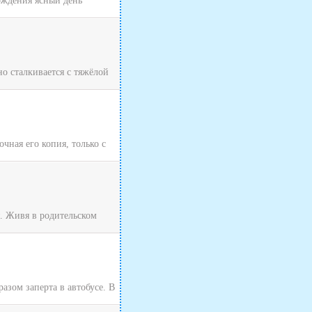
хождения ясный день
о сталкивается с тяжёлой
чная его копия, только с
я. Живя в родительском
зом заперта в автобусе. В