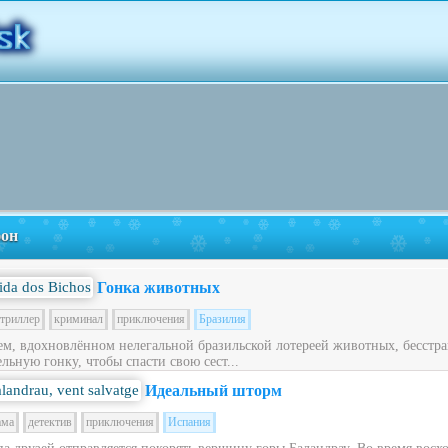
фон
Гонка животных
триллер
криминал
приключения
Бразилия
ем, вдохновлённом нелегальной бразильской лотереей животных, бесст
льную гонку, чтобы спасти свою сест...
Идеальный шторм
ама
детектив
приключения
Испания