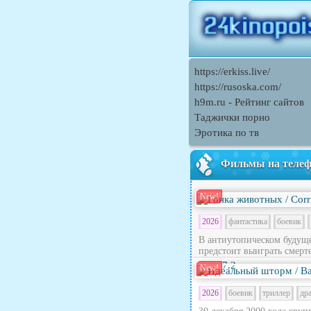
https://erkiss.live/
https://rusoska.com/
h9m.ru - Рейтинг сайтов
Таджички порно
Эротика по тв
Фильмы на теле
New!
2026
фантастика
боевик
В антиутопическом будущ
предстоит выиграть смерте
7.2
New!
2026
боевик
триллер
др