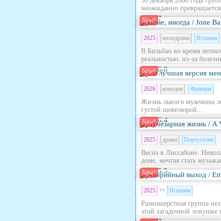
30 декабря 2000 года гру
неожиданно превращается в
7
New!
2025
мелодрама
Испания
В Бильбао во время летни
реальностью: из‑за болезн
6.8
New!
2026
комедия
Франция
Жизнь лысого мужчины лет
густой шевелюрой....
6.4
New!
2025
драма
Португалия
Весна в Лиссабоне. Никола
доме, мечтая стать музыка
5.5
New!
2025
Испания
Разношерстная группа нез
этой загадочной ловушке 