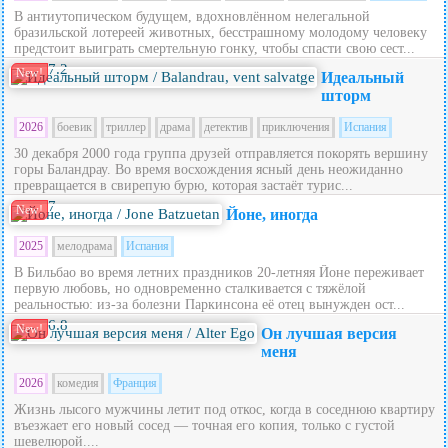
В антиутопическом будущем, вдохновлённом нелегальной
бразильской лотереей животных, бесстрашному молодому человеку
предстоит выиграть смертельную гонку, чтобы спасти свою сест...
7.2
New!
Идеальный
шторм
2026
боевик
триллер
драма
детектив
приключения
Испания
30 декабря 2000 года группа друзей отправляется покорять вершину
горы Баландрау. Во время восхождения ясный день неожиданно
превращается в свирепую бурю, которая застаёт турис...
7
New!
Йоне, иногда
2025
мелодрама
Испания
В Бильбао во время летних праздников 20‑летняя Йоне переживает
первую любовь, но одновременно сталкивается с тяжёлой
реальностью: из‑за болезни Паркинсона её отец вынужден ост...
6.8
New!
Он лучшая версия
меня
2026
комедия
Франция
Жизнь лысого мужчины летит под откос, когда в соседнюю квартиру
въезжает его новый сосед — точная его копия, только с густой
шевелюрой....