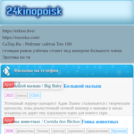
https://erkiss.live/
https://rusoska.com/
CaTop.Ru - Рейтинг сайтов Toп 100
стоящая раком узбечка стонет под напором большого члена
Эротика по тв
Фильмы на телефон
7.9
New!
Большой малыш
2025
ужасы
США
Успешный хоррор-сценарист Адам Льюис сталкивается с творческим
кризисом, пока реалистичный ночной кошмар о маньяке в маске
младенца не дарит ему идеальную идею для нового скри...
New!
Гонка животных
2026
фантастика
боевик
триллер
криминал
приключения
Бразилия