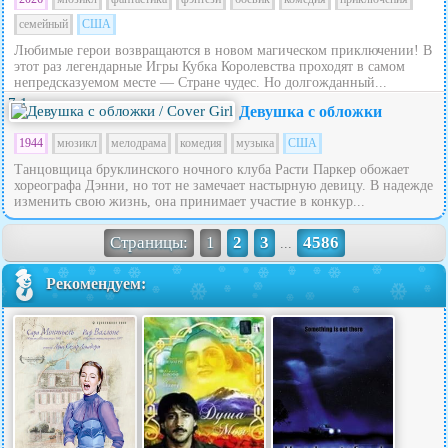
семейный
США
Любимые герои возвращаются в новом магическом приключении! В
этот раз легендарные Игры Кубка Королевства проходят в самом
непредсказуемом месте — Стране чудес. Но долгожданный...
7.1
Девушка с обложки
1944
мюзикл
мелодрама
комедия
музыка
США
Танцовщица бруклинского ночного клуба Расти Паркер обожает
хореографа Дэнни, но тот не замечает настырную девицу. В надежде
изменить свою жизнь, она принимает участие в конкур...
Страницы:
1
2
3
4586
...
Рекомендуем: