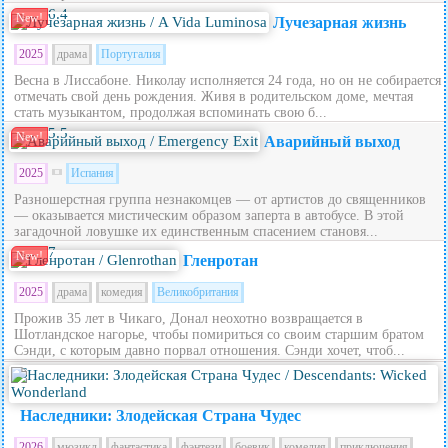
6.4
New!
Лучезарная жизнь
2025
драма
Португалия
Весна в Лиссабоне. Николау исполняется 24 года, но он не собирается
отмечать свой день рождения. Живя в родительском доме, мечтая
стать музыкантом, продолжая вспоминать свою б...
5.5
New!
Аварийный выход
2025
Испания
Разношерстная группа незнакомцев — от артистов до священников
— оказывается мистическим образом заперта в автобусе. В этой
загадочной ловушке их единственным спасением становя...
7
New!
Гленротан
2025
драма
комедия
Великобритания
Прожив 35 лет в Чикаго, Донал неохотно возвращается в
Шотландское нагорье, чтобы помириться со своим старшим братом
Сэнди, с которым давно порвал отношения. Сэнди хочет, чтоб...
5.6
Наследники: Злодейская Страна Чудес
2026
мюзикл
фантастика
фэнтези
боевик
комедия
приключения