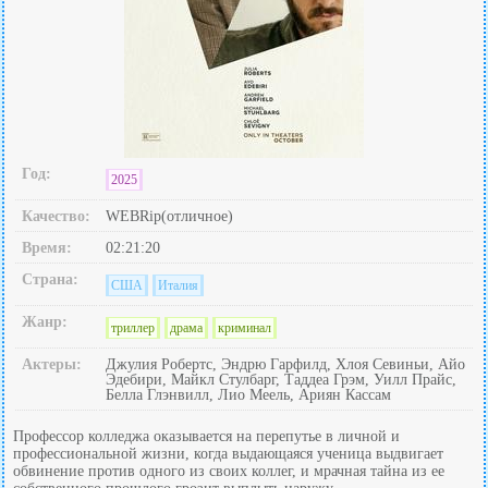
Год:
2025
Качество:
WEBRip(отличное)
Время:
02:21:20
Страна:
США
Италия
Жанр:
триллер
драма
криминал
Актеры:
Джулия Робертс, Эндрю Гарфилд, Хлоя Севиньи, Айо
Эдебири, Майкл Стулбарг, Таддеа Грэм, Уилл Прайс,
Белла Глэнвилл, Лио Меель, Ариян Кассам
Профессор колледжа оказывается на перепутье в личной и
профессиональной жизни, когда выдающаяся ученица выдвигает
обвинение против одного из своих коллег, и мрачная тайна из ее