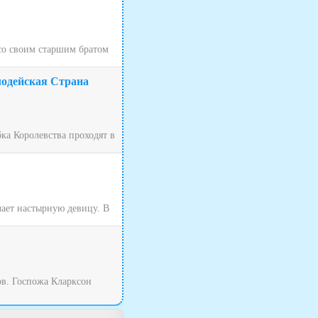
 со своим старшим братом
лодейская Страна
ка Королевства проходят в
чает настырную девицу. В
ов. Госпожа Кларксон