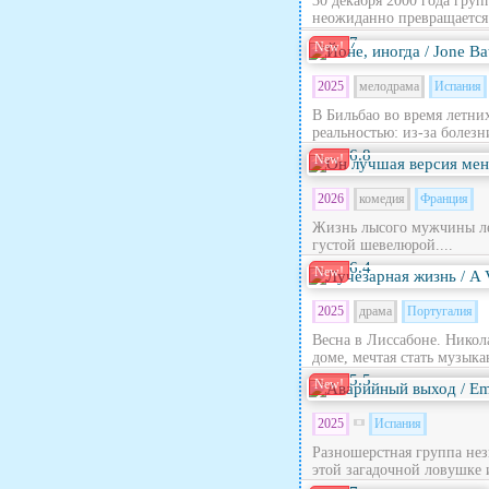
30 декабря 2000 года гру
неожиданно превращается в
7
New!
2025
мелодрама
Испания
В Бильбао во время летни
реальностью: из‑за болезн
6.8
New!
2026
комедия
Франция
Жизнь лысого мужчины лет
густой шевелюрой....
6.4
New!
2025
драма
Португалия
Весна в Лиссабоне. Никола
доме, мечтая стать музыка
5.5
New!
2025
Испания
Разношерстная группа нез
этой загадочной ловушке 