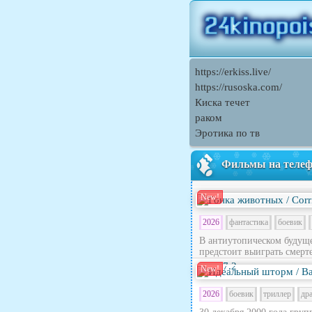
https://erkiss.live/
https://rusoska.com/
Киска течет
раком
Эротика по тв
Фильмы на теле
New!
2026
фантастика
боевик
В антиутопическом будущ
предстоит выиграть смерте
7.2
New!
2026
боевик
триллер
др