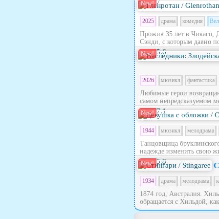
7
New!
2025
драма
комедия
Вел
Прожив 35 лет в Чикаго, 
Сэнди, с которым давно по
5.6
New!
2026
мюзикл
фантастика
Любимые герои возвращают
самом непредсказуемом ме
7.1
New!
1944
мюзикл
мелодрама
Танцовщица бруклинского 
надежде изменить свою жи
5.8
New!
С
1934
драма
мелодрама
к
1874 год, Австралия. Хил
обращается с Хильдой, как 