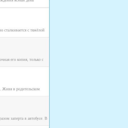
хождения ясный день
о сталкивается с тяжёлой
чная его копия, только с
я. Живя в родительском
зом заперта в автобусе. В