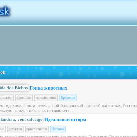
фон
Гонка животных
триллер
криминал
приключения
Бразилия
ем, вдохновлённом нелегальной бразильской лотереей животных, бесст
льную гонку, чтобы спасти свою сест...
Идеальный шторм
ама
детектив
приключения
Испания