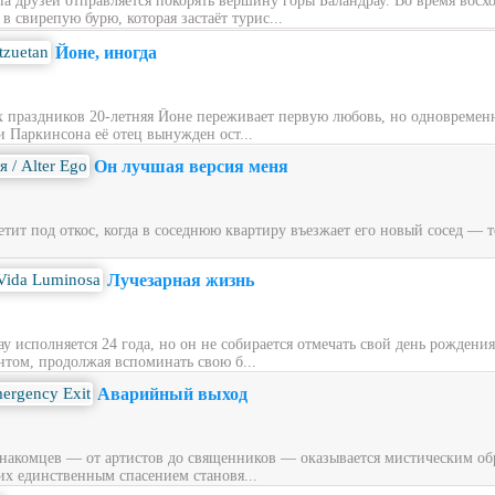
ппа друзей отправляется покорять вершину горы Баландрау. Во время вос
 свирепую бурю, которая застаёт турис...
Йоне, иногда
х праздников 20‑летняя Йоне переживает первую любовь, но одновременн
и Паркинсона её отец вынужден ост...
Он лучшая версия меня
ит под откос, когда в соседнюю квартиру въезжает его новый сосед — то
Лучезарная жизнь
у исполняется 24 года, но он не собирается отмечать свой день рождени
нтом, продолжая вспоминать свою б...
Аварийный выход
накомцев — от артистов до священников — оказывается мистическим обра
их единственным спасением становя...