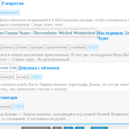
Гленротан
икобритания
Донал неохотно возвращается в Шотландское нагорье, чтобы помириться
рвал отношения. Сэнди хочет, чтоб...
Наследники: З
Чудес
фэнтези
боевик
комедия
приключения
семейный
США
ся в новом магическом приключении! В этот раз легендарные Игры Куб
сте — Стране чудес. Но долгожданный...
Девушка с обложки
комедия
музыка
США
ночного клуба Расти Паркер обожает хореографа Дэнни, но тот не заме
знь, она принимает участие в конкур...
тингари
омедия
США
ьда Бувери — бедная девушка, находящаяся под опекой богачей Кларксон
со служанкой, и постоянно её ругает....