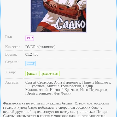
Год:
1952
Качество:
DVDRip(отличное)
Время:
01:24:38
Страна:
СССР
Жанр:
фэнтези
приключения
Актеры:
Сергей Столяров, Алла Ларионова, Нинель Мышкова,
Б. Суровцев, Михаил Трояновский, Надир
Малишевский, Николай Крючков, Иван Переверзев,
Юрий Леонидов, Лев Фенин
Фильм-сказка по мотивам онежских былин. Удалой новгородский
гусляр и купец Садко побеждает в споре новгородских бояр, с
верной дружиной путешествует по всему свету в поисках Птицы-
Счастье, оказывается в гостях у морского царя, и возвращается в