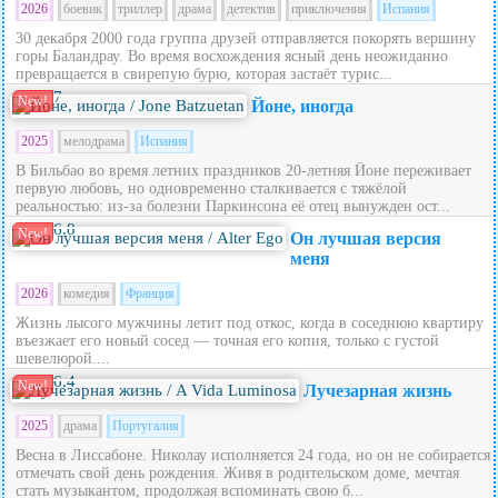
2026
боевик
триллер
драма
детектив
приключения
Испания
30 декабря 2000 года группа друзей отправляется покорять вершину
горы Баландрау. Во время восхождения ясный день неожиданно
превращается в свирепую бурю, которая застаёт турис...
7
New!
Йоне, иногда
2025
мелодрама
Испания
В Бильбао во время летних праздников 20‑летняя Йоне переживает
первую любовь, но одновременно сталкивается с тяжёлой
реальностью: из‑за болезни Паркинсона её отец вынужден ост...
6.8
New!
Он лучшая версия
меня
2026
комедия
Франция
Жизнь лысого мужчины летит под откос, когда в соседнюю квартиру
въезжает его новый сосед — точная его копия, только с густой
шевелюрой....
6.4
New!
Лучезарная жизнь
2025
драма
Португалия
Весна в Лиссабоне. Николау исполняется 24 года, но он не собирается
отмечать свой день рождения. Живя в родительском доме, мечтая
стать музыкантом, продолжая вспоминать свою б...