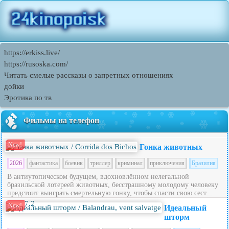
https://erkiss.live/
https://rusoska.com/
Читать смелые рассказы о запретных отношениях
дойки
Эротика по тв
Фильмы на телефон
New!
Гонка животных
2026
фантастика
боевик
триллер
криминал
приключения
Бразилия
В антиутопическом будущем, вдохновлённом нелегальной
бразильской лотереей животных, бесстрашному молодому человеку
предстоит выиграть смертельную гонку, чтобы спасти свою сест...
7.2
New!
Идеальный
шторм