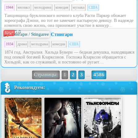
1944
мюзикл
мелодрама
комедия
музыка
США
Танцовщица бруклинского ночного клуба Расти Паркер обожает
хореографа Дэнни, но тот не замечает настырную девицу. В надежде
изменить свою жизнь, она принимает участие в конкур...
5.8
New!
Стингари
1934
драма
мелодрама
комедия
США
1874 год, Австралия. Хильда Бувери — бедная девушка, находящаяся
под опекой богачей Кларксонов. Госпожа Кларксон обращается с
Хильдой, как со служанкой, и постоянно её ругает....
Страницы:
1
2
3
4586
...
Рекомендуем: