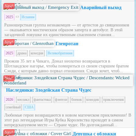
5.5
New!
Аварийный выход
2025
Испания
Разношерстная группа незнакомцев — от артистов до священников
— оказывается мистическим образом заперта в автобусе. В этой
загадочной ловушке их единственным спасением становя...
7
New!
Гленротан
2025
драма
комедия
Великобритания
Прожив 35 лет в Чикаго, Донал неохотно возвращается в
Шотландское нагорье, чтобы помириться со своим старшим братом
Сэнди, с которым давно порвал отношения. Сэнди хочет, чтоб...
5.6
New!
Наследники: Злодейская Страна Чудес
2026
мюзикл
фантастика
фэнтези
боевик
комедия
приключения
семейный
США
Любимые герои возвращаются в новом магическом приключении! В
этот раз легендарные Игры Кубка Королевства проходят в самом
непредсказуемом месте — Стране чудес. Но долгожданный...
7.1
New!
Девушка с обложки