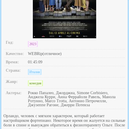
Год:
2023
Качество:
WEBRip(отличное)
Время:
01:45:09
Страна:
Италия
Жанр:
комедия
Актеры:
Рокко Папалео, Джорджиа, Simone Corbisiero,
Анджела Курри, Анна Феррайоли Равель, Манола
Ротунно, Marco Trotta, Антонио Петрочелли,
Джузеппе Рагоне, Джерри Потенза
Орландо, человек с мягким характером, который работает
настройщиком фортепиано. Некоторое время он жалуется на сильные
боли в спине и вынужден обратиться к физиотерапевту Ольге. После