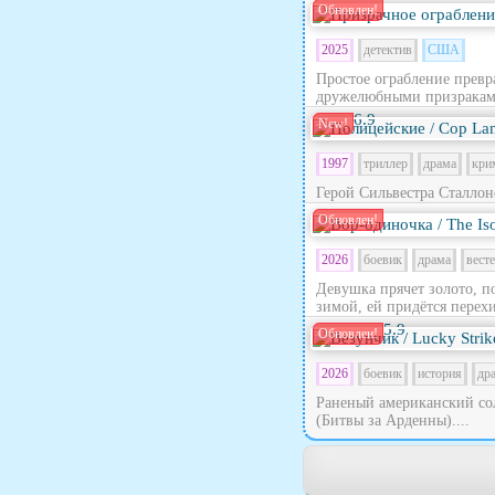
Обновлен!
2025
детектив
США
Простое ограбление превра
дружелюбными призраками
6.9
New!
1997
триллер
драма
кри
Герой Сильвестра Сталлон
Обновлен!
2026
боевик
драма
вест
Девушка прячет золото, п
зимой, ей придётся перехи
5.9
Обновлен!
2026
боевик
история
др
Раненый американский сол
(Битвы за Арденны)....