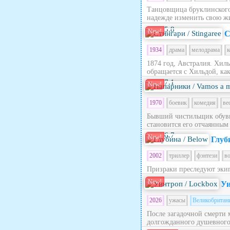
Танцовщица бруклинского 
надежде изменить свою жи
5.8
New!
С
1934
драма
мелодрама
к
1874 год, Австралия. Хил
обращается с Хильдой, как 
7.1
New!
1970
боевик
комедия
ве
Бывший чистильщик обуви
становится его отчаянным
6.7
New!
Глуб
2002
триллер
фэнтези
в
Призраки преследуют эки
New!
Уи
2026
ужасы
Великобритан
После загадочной смерти 
долгожданного душевного п