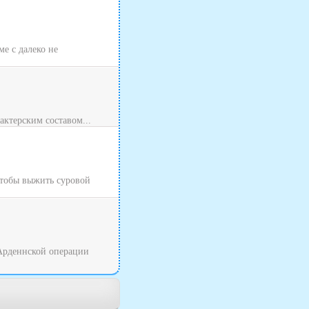
ме с далеко не
актерским составом...
Чтобы выжить суровой
 Арденнской операции