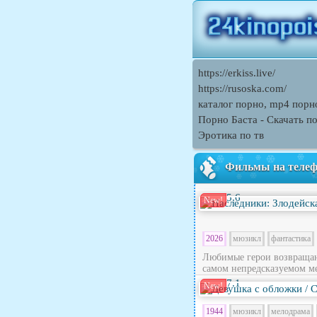
https://erkiss.live/
https://rusoska.com/
каталог порно, mp4 порн
Порно Баcта - Скачать п
Эротика по тв
Фильмы на теле
5.6
New!
2026
мюзикл
фантастика
Любимые герои возвращают
самом непредсказуемом ме
7.1
New!
1944
мюзикл
мелодрама