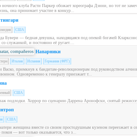
ночного клуба Расти Паркер обожает хореографа Дэнни, но тот не заме
знь, она принимает участие в конкур...
тингари
омедия
США
ьда Бувери — бедная девушка, находящаяся под опекой богачей Кларксон
со служанкой, и постоянно её ругает....
Напарники
стерн
Италия
Испания
Германия (ФРГ)
 Васко, примкнув к бандитам-революционерам под руководством алчног
 воином. Одновременно к генералу приезжает т...
ина
оенный
США
паж подлодки. Хоррор по сценарию Даррена Аронофски, снятый режиссе
нтроп
ия
США
матери женщина вместе со своим простодушным кузеном переезжает в с
окоя — вот только оказывается, что з...