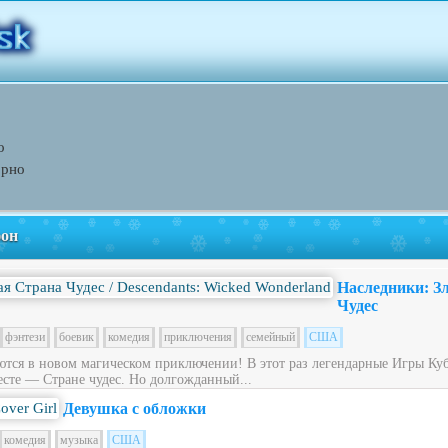
о
орно
фон
Наследники: З
Чудес
фэнтези
боевик
комедия
приключения
семейный
США
ся в новом магическом приключении! В этот раз легендарные Игры Куб
сте — Стране чудес. Но долгожданный...
Девушка с обложки
комедия
музыка
США