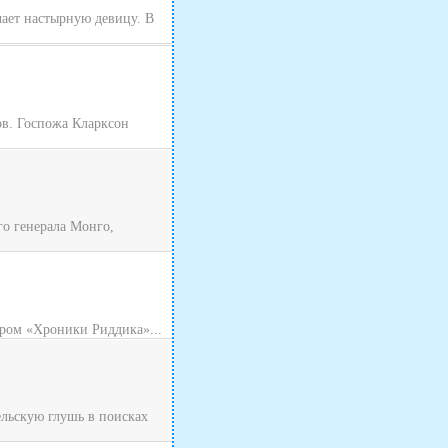
чает настырную девицу. В
ов. Госпожа Кларксон
о генерала Монго,
ром «Хроники Риддика»...
ельскую глушь в поисках