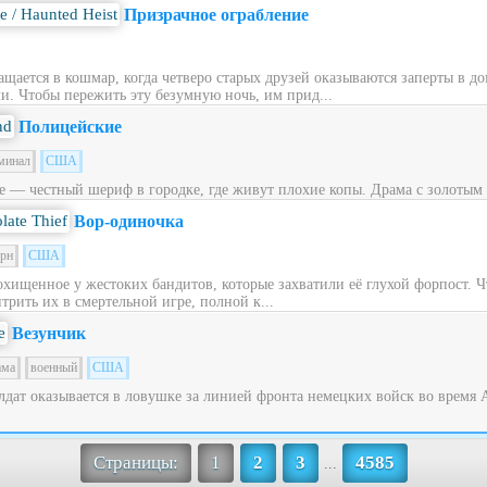
Призрачное ограбление
щается в кошмар, когда четверо старых друзей оказываются заперты в до
. Чтобы пережить эту безумную ночь, им прид...
Полицейские
минал
США
е — честный шериф в городке, где живут плохие копы. Драма с золотым 
Вор-одиночка
ерн
США
охищенное у жестоких бандитов, которые захватили её глухой форпост. 
трить их в смертельной игре, полной к...
Везунчик
ама
военный
США
дат оказывается в ловушке за линией фронта немецких войск во время
Страницы:
1
2
3
4585
...