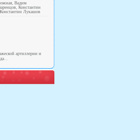
люжная, Вадим
аренцов, Константин
 Константин Лукашов
ажеской артиллерии и
а...