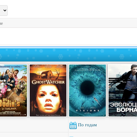
ие
По годам