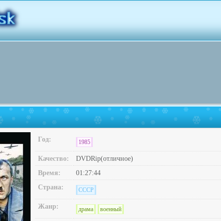
Год:
1985
Качество:
DVDRip(отличное)
Время:
01:27:44
Страна:
СССР
Жанр:
драма
военный