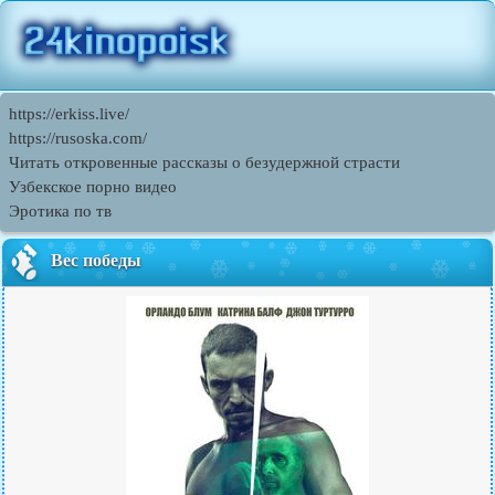
https://erkiss.live/
https://rusoska.com/
Читать откровенные рассказы о безудержной страсти
Узбекское порно видео
Эротика по тв
Вес победы