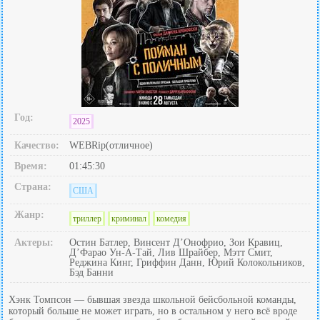
Год:
2025
Качество:
WEBRip(отличное)
Время:
01:45:30
Страна:
США
Жанр:
триллер
криминал
комедия
Актеры:
Остин Батлер, Винсент Д’Онофрио, Зои Кравиц,
Д’Фарао Ун-А-Тай, Лив Шрайбер, Мэтт Смит,
Реджина Кинг, Гриффин Данн, Юрий Колокольников,
Бэд Банни
Хэнк Томпсон — бывшая звезда школьной бейсбольной команды,
который больше не может играть, но в остальном у него всё вроде