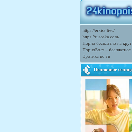
https://erkiss.live/
https://rusoska.com/
Порно бесплатно на кру
ПорноБолт – бесплатное
Эротика по тв
Полночное солнц