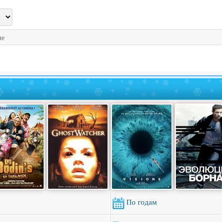
ие
По годам