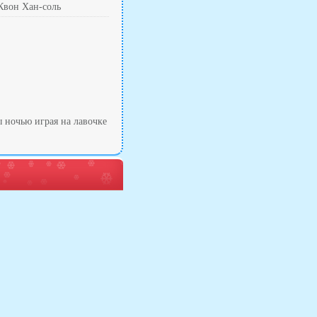
Квон Хан-соль
ы ночью играя на лавочке