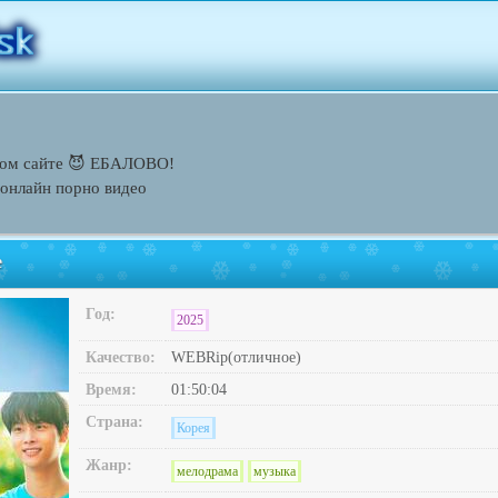
том сайте 😈 ЕБАЛОВО!
 онлайн порно видео
е
Год:
2025
Качество:
WEBRip(отличное)
Время:
01:50:04
Страна:
Корея
Жанр:
мелодрама
музыка