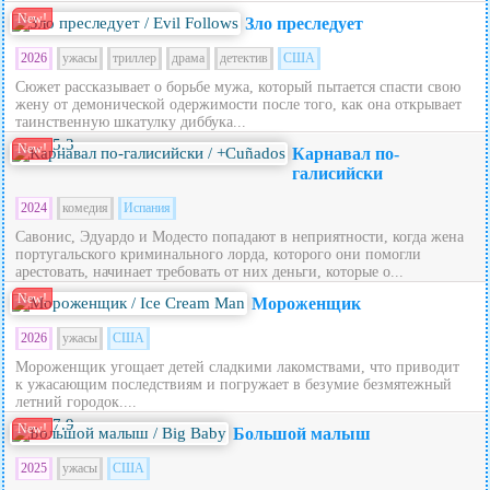
New!
Зло преследует
2026
ужасы
триллер
драма
детектив
США
Сюжет рассказывает о борьбе мужа, который пытается спасти свою
жену от демонической одержимости после того, как она открывает
таинственную шкатулку диббука...
5.3
New!
Карнавал по-
галисийски
2024
комедия
Испания
Савонис, Эдуардо и Модесто попадают в неприятности, когда жена
португальского криминального лорда, которого они помогли
арестовать, начинает требовать от них деньги, которые о...
New!
Мороженщик
2026
ужасы
США
Мороженщик угощает детей сладкими лакомствами, что приводит
к ужасающим последствиям и погружает в безумие безмятежный
летний городок....
7.9
New!
Большой малыш
2025
ужасы
США