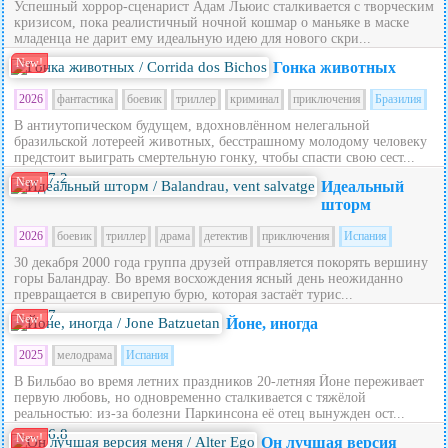
Успешный хоррор-сценарист Адам Льюис сталкивается с творческим
кризисом, пока реалистичный ночной кошмар о маньяке в маске
младенца не дарит ему идеальную идею для нового скри...
New!
Гонка животных
2026
фантастика
боевик
триллер
криминал
приключения
Бразилия
В антиутопическом будущем, вдохновлённом нелегальной
бразильской лотереей животных, бесстрашному молодому человеку
предстоит выиграть смертельную гонку, чтобы спасти свою сест...
7.2
New!
Идеальный
шторм
2026
боевик
триллер
драма
детектив
приключения
Испания
30 декабря 2000 года группа друзей отправляется покорять вершину
горы Баландрау. Во время восхождения ясный день неожиданно
превращается в свирепую бурю, которая застаёт турис...
7
New!
Йоне, иногда
2025
мелодрама
Испания
В Бильбао во время летних праздников 20‑летняя Йоне переживает
первую любовь, но одновременно сталкивается с тяжёлой
реальностью: из‑за болезни Паркинсона её отец вынужден ост...
6.8
New!
Он лучшая версия