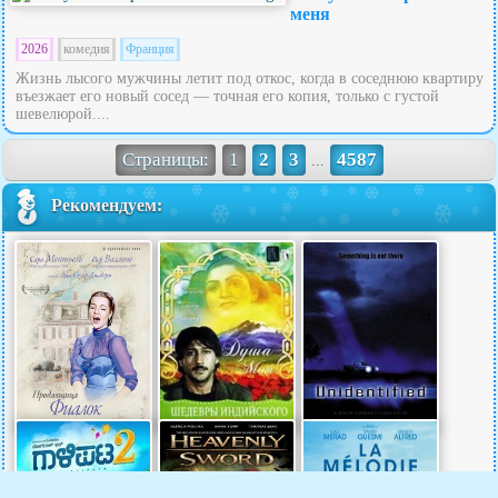
меня
2026
комедия
Франция
Жизнь лысого мужчины летит под откос, когда в соседнюю квартиру
въезжает его новый сосед — точная его копия, только с густой
шевелюрой....
Страницы:
1
2
3
4587
...
Рекомендуем: