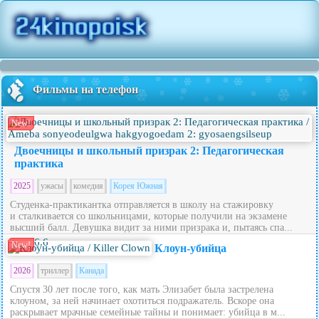
Фильмы на телефон
New!
Двоечницы и школьный призрак 2: Педагогическая
практика
2025
ужасы
комедия
Корея Южная
Студенка-практикантка отправляется в школу на стажировку
и сталкивается со школьницами, которые получили на экзамене
высший балл. Девушка видит за ними призрака и, пытаясь спа...
6.6
New!
Клоун-убийца
2026
триллер
Канада
Спустя 30 лет после того, как мать Элизабет была застрелена
клоуном, за ней начинает охотиться подражатель. Вскоре она
раскрывает мрачные семейные тайны и понимает: убийца в м...