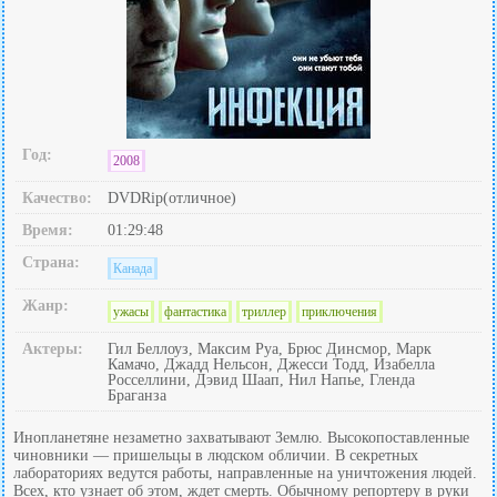
Год:
2008
Качество:
DVDRip(отличное)
Время:
01:29:48
Страна:
Канада
Жанр:
ужасы
фантастика
триллер
приключения
Актеры:
Гил Беллоуз, Максим Руа, Брюс Динсмор, Марк
Камачо, Джадд Нельсон, Джесси Тодд, Изабелла
Росселлини, Дэвид Шаап, Нил Напье, Гленда
Браганза
Инопланетяне незаметно захватывают Землю. Высокопоставленные
чиновники — пришельцы в людском обличии. В секретных
лабораториях ведутся работы, направленные на уничтожения людей.
Всех, кто узнает об этом, ждет смерть. Обычному репортеру в руки