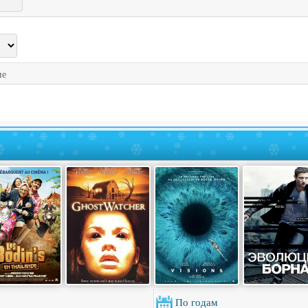
ие
По годам