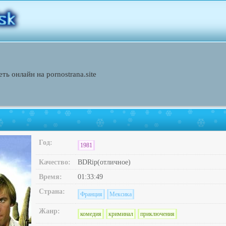
ть онлайн на pornostrana.site
Год:
1981
Качество:
BDRip(отличное)
Время:
01:33:49
Страна:
Франция
Мексика
Жанр:
комедия
криминал
приключения