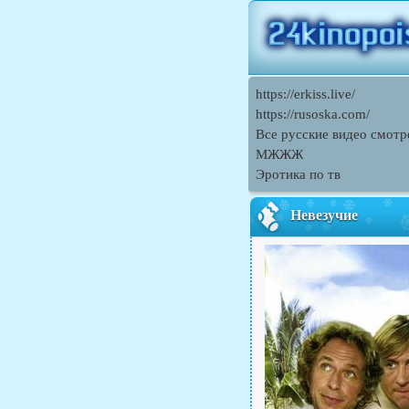
https://erkiss.live/
https://rusoska.com/
Все русские видео смотре
МЖЖЖ
Эротика по тв
Невезучие