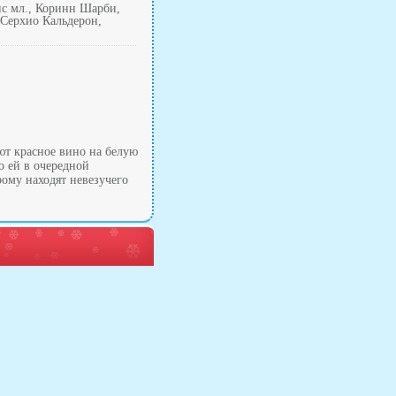
с мл., Коринн Шарби,
 Серхио Кальдерон,
ют красное вино на белую
о ей в очередной
рому находят невезучего