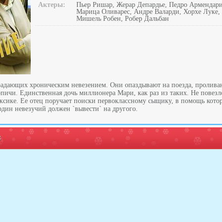
Актеры:
Пьер Ришар, Жерар Депардье, Педро Армендари
Марица Оливарес, Андре Валарди, Хорхе Луке,
Мишель Робен, Робер Дальбан
радающих хроническим невезением. Они опаздывают на поезда, пролива
пичи. Единственная дочь миллионера Мари, как раз из таких. Не повезл
ексике. Ее отец поручает поиски первоклассному сыщику, в помощь кото
один невезучий должен `вывести` на другого.
: