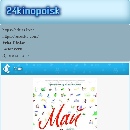
https://erkiss.live/
https://rusoska.com/
Yekə Döşlər
Белоруски
Эротика по тв
Май