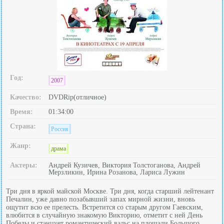
Год:
2007
Качество:
DVDRip(отличное)
Время:
01:34:00
Страна:
Россия
Жанр:
драма
Актеры:
Андрей Кузичев, Виктория Толстоганова, Андрей
Мерзликин, Ирина Розанова, Лариса Лужин
Три дня в яркой майской Москве. Три дня, когда старший лейтенант
Печалин, уже давно позабывший запах мирной жизни, вновь
ощутит всю ее прелесть. Встретится со старым другом Гаевским,
влюбится в случайную знакомую Викторию, отметит с ней День
Победы и станцует романтический вальс на площади Большого