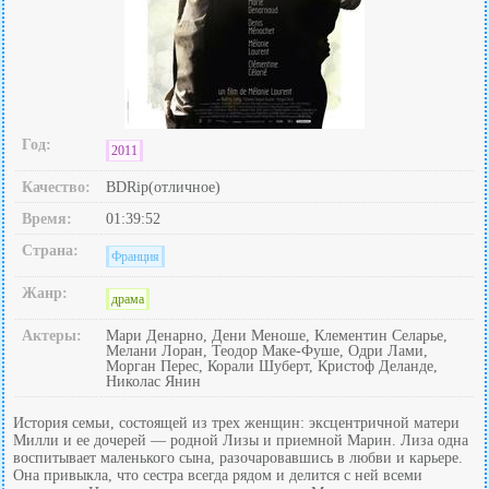
Год:
2011
Качество:
BDRip(отличное)
Время:
01:39:52
Страна:
Франция
Жанр:
драма
Актеры:
Мари Денарно, Дени Меноше, Клементин Селарье,
Мелани Лоран, Теодор Маке-Фуше, Одри Лами,
Морган Перес, Корали Шуберт, Кристоф Деланде,
Николас Янин
История семьи, состоящей из трех женщин: эксцентричной матери
Милли и ее дочерей — родной Лизы и приемной Марин. Лиза одна
воспитывает маленького сына, разочаровавшись в любви и карьере.
Она привыкла, что сестра всегда рядом и делится с ней всеми