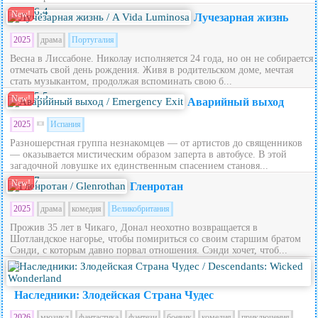
6.4
New!
Лучезарная жизнь
2025
драма
Португалия
Весна в Лиссабоне. Николау исполняется 24 года, но он не собирается
отмечать свой день рождения. Живя в родительском доме, мечтая
стать музыкантом, продолжая вспоминать свою б...
5.5
New!
Аварийный выход
2025
Испания
Разношерстная группа незнакомцев — от артистов до священников
— оказывается мистическим образом заперта в автобусе. В этой
загадочной ловушке их единственным спасением становя...
7
New!
Гленротан
2025
драма
комедия
Великобритания
Прожив 35 лет в Чикаго, Донал неохотно возвращается в
Шотландское нагорье, чтобы помириться со своим старшим братом
Сэнди, с которым давно порвал отношения. Сэнди хочет, чтоб...
5.6
Наследники: Злодейская Страна Чудес
2026
мюзикл
фантастика
фэнтези
боевик
комедия
приключения