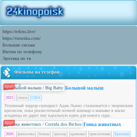
https://erkiss.live/
https://rusoska.com/
Большие сиськи
Интим по телефону
Эротика по тв
Фильмы на телефон
7.9
New!
Большой малыш
2025
ужасы
США
Успешный хоррор-сценарист Адам Льюис сталкивается с творческим
кризисом, пока реалистичный ночной кошмар о маньяке в маске
младенца не дарит ему идеальную идею для нового скри...
New!
Гонка животных
2026
фантастика
боевик
триллер
криминал
приключения
Бразилия