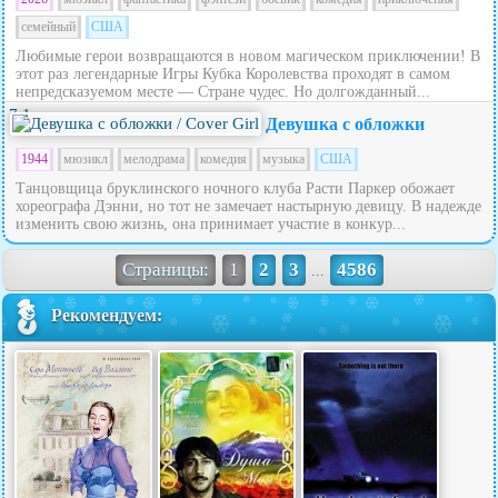
семейный
США
Любимые герои возвращаются в новом магическом приключении! В
этот раз легендарные Игры Кубка Королевства проходят в самом
непредсказуемом месте — Стране чудес. Но долгожданный...
7.1
Девушка с обложки
1944
мюзикл
мелодрама
комедия
музыка
США
Танцовщица бруклинского ночного клуба Расти Паркер обожает
хореографа Дэнни, но тот не замечает настырную девицу. В надежде
изменить свою жизнь, она принимает участие в конкур...
Страницы:
1
2
3
4586
...
Рекомендуем: