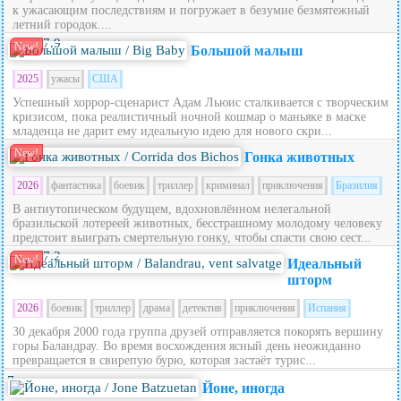
к ужасающим последствиям и погружает в безумие безмятежный
летний городок....
7.9
New!
Большой малыш
2025
ужасы
США
Успешный хоррор-сценарист Адам Льюис сталкивается с творческим
кризисом, пока реалистичный ночной кошмар о маньяке в маске
младенца не дарит ему идеальную идею для нового скри...
New!
Гонка животных
2026
фантастика
боевик
триллер
криминал
приключения
Бразилия
В антиутопическом будущем, вдохновлённом нелегальной
бразильской лотереей животных, бесстрашному молодому человеку
предстоит выиграть смертельную гонку, чтобы спасти свою сест...
7.2
New!
Идеальный
шторм
2026
боевик
триллер
драма
детектив
приключения
Испания
30 декабря 2000 года группа друзей отправляется покорять вершину
горы Баландрау. Во время восхождения ясный день неожиданно
превращается в свирепую бурю, которая застаёт турис...
7
Йоне, иногда