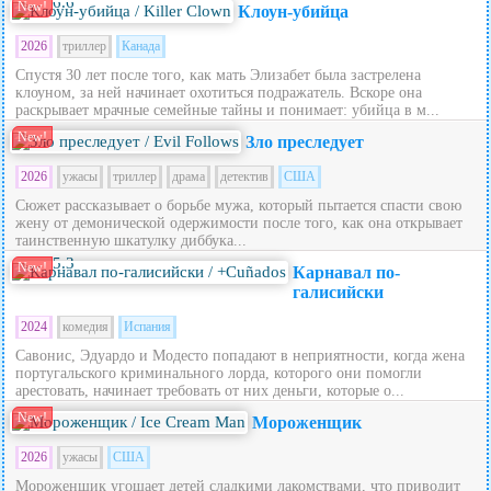
6.6
New!
Клоун-убийца
2026
триллер
Канада
Спустя 30 лет после того, как мать Элизабет была застрелена
клоуном, за ней начинает охотиться подражатель. Вскоре она
раскрывает мрачные семейные тайны и понимает: убийца в м...
New!
Зло преследует
2026
ужасы
триллер
драма
детектив
США
Сюжет рассказывает о борьбе мужа, который пытается спасти свою
жену от демонической одержимости после того, как она открывает
таинственную шкатулку диббука...
5.3
New!
Карнавал по-
галисийски
2024
комедия
Испания
Савонис, Эдуардо и Модесто попадают в неприятности, когда жена
португальского криминального лорда, которого они помогли
арестовать, начинает требовать от них деньги, которые о...
New!
Мороженщик
2026
ужасы
США
Мороженщик угощает детей сладкими лакомствами, что приводит