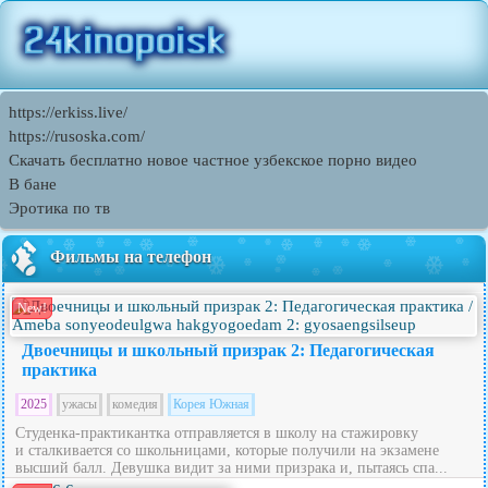
https://erkiss.live/
https://rusoska.com/
Скачать бесплатно новое частное узбекское порно видео
В бане
Эротика по тв
Фильмы на телефон
New!
Двоечницы и школьный призрак 2: Педагогическая
практика
2025
ужасы
комедия
Корея Южная
Студенка-практикантка отправляется в школу на стажировку
и сталкивается со школьницами, которые получили на экзамене
высший балл. Девушка видит за ними призрака и, пытаясь спа...