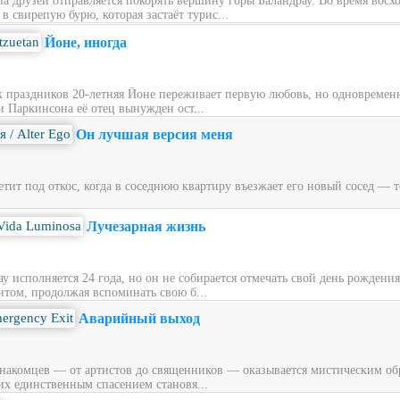
ппа друзей отправляется покорять вершину горы Баландрау. Во время вос
 свирепую бурю, которая застаёт турис...
Йоне, иногда
х праздников 20‑летняя Йоне переживает первую любовь, но одновременн
и Паркинсона её отец вынужден ост...
Он лучшая версия меня
ит под откос, когда в соседнюю квартиру въезжает его новый сосед — то
Лучезарная жизнь
у исполняется 24 года, но он не собирается отмечать свой день рождени
нтом, продолжая вспоминать свою б...
Аварийный выход
накомцев — от артистов до священников — оказывается мистическим обра
их единственным спасением становя...