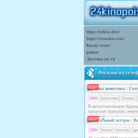
https://erkiss.live/
https://rusoska.com/
Киска течет
раком
Эротика по тв
Фильмы на теле
New!
2026
фантастика
боевик
В антиутопическом будущ
предстоит выиграть смерте
7.2
New!
2026
боевик
триллер
др