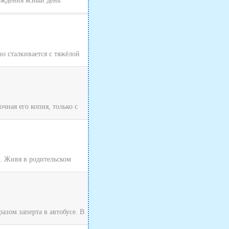
хождения ясный день
о сталкивается с тяжёлой
чная его копия, только с
я. Живя в родительском
зом заперта в автобусе. В