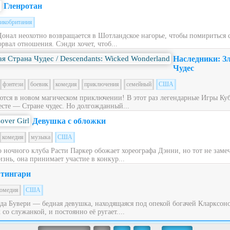
Гленротан
икобритания
Донал неохотно возвращается в Шотландское нагорье, чтобы помириться
рвал отношения. Сэнди хочет, чтоб...
Наследники: З
Чудес
фэнтези
боевик
комедия
приключения
семейный
США
ся в новом магическом приключении! В этот раз легендарные Игры Куб
сте — Стране чудес. Но долгожданный...
Девушка с обложки
комедия
музыка
США
ночного клуба Расти Паркер обожает хореографа Дэнни, но тот не заме
знь, она принимает участие в конкур...
тингари
омедия
США
ьда Бувери — бедная девушка, находящаяся под опекой богачей Кларксон
со служанкой, и постоянно её ругает....