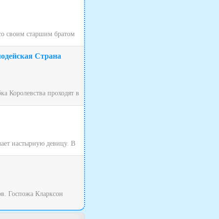
 со своим старшим братом
лодейская Страна
ка Королевства проходят в
чает настырную девицу. В
ов. Госпожа Кларксон