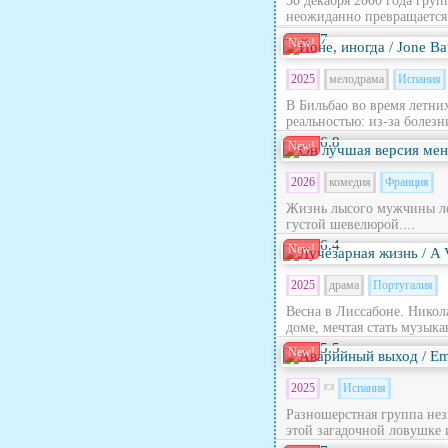
30 декабря 2000 года гру
неожиданно превращается в
7
New!
2025
мелодрама
Испания
В Бильбао во время летни
реальностью: из‑за болезн
6.8
New!
2026
комедия
Франция
Жизнь лысого мужчины лет
густой шевелюрой....
6.4
New!
2025
драма
Португалия
Весна в Лиссабоне. Никола
доме, мечтая стать музыка
5.5
New!
2025
Испания
Разношерстная группа нез
этой загадочной ловушке 