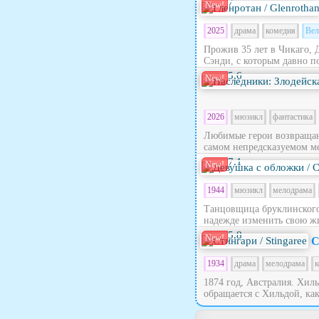
7
New!
2025
драма
комедия
Вел
Прожив 35 лет в Чикаго, 
Сэнди, с которым давно по
5.6
New!
2026
мюзикл
фантастика
Любимые герои возвращают
самом непредсказуемом ме
7.1
New!
1944
мюзикл
мелодрама
Танцовщица бруклинского 
надежде изменить свою жи
5.8
New!
С
1934
драма
мелодрама
к
1874 год, Австралия. Хил
обращается с Хильдой, как 