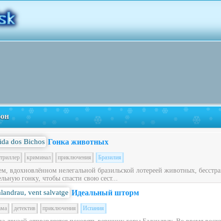
фон
Гонка животных
триллер
криминал
приключения
Бразилия
ем, вдохновлённом нелегальной бразильской лотереей животных, бесст
льную гонку, чтобы спасти свою сест...
Идеальный шторм
ама
детектив
приключения
Испания