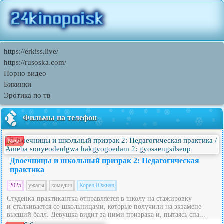
https://erkiss.live/
https://rusoska.com/
Порно видео
Бикинки
Эротика по тв
Фильмы на телефон
New!
Двоечницы и школьный призрак 2: Педагогическая
практика
2025
ужасы
комедия
Корея Южная
Студенка-практикантка отправляется в школу на стажировку
и сталкивается со школьницами, которые получили на экзамене
высший балл. Девушка видит за ними призрака и, пытаясь спа...