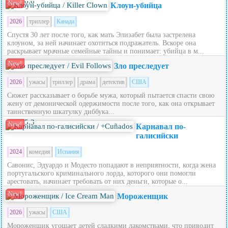
6.6
New!
Клоун-убийца
2026
триллер
Канада
Спустя 30 лет после того, как мать Элизабет была застрелена
клоуном, за ней начинает охотиться подражатель. Вскоре она
раскрывает мрачные семейные тайны и понимает: убийца в м...
New!
Зло преследует
2026
ужасы
триллер
драма
детектив
США
Сюжет рассказывает о борьбе мужа, который пытается спасти свою
жену от демонической одержимости после того, как она открывает
таинственную шкатулку диббука...
5.3
New!
Карнавал по-
галисийски
2024
комедия
Испания
Савонис, Эдуардо и Модесто попадают в неприятности, когда жена
португальского криминального лорда, которого они помогли
арестовать, начинает требовать от них деньги, которые о...
New!
Мороженщик
2026
ужасы
США
Мороженщик угощает детей сладкими лакомствами, что приводит