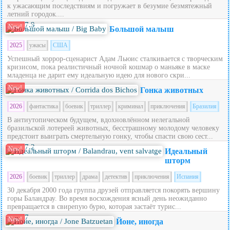
к ужасающим последствиям и погружает в безумие безмятежный
летний городок....
7.9
New!
Большой малыш
2025
ужасы
США
Успешный хоррор-сценарист Адам Льюис сталкивается с творческим
кризисом, пока реалистичный ночной кошмар о маньяке в маске
младенца не дарит ему идеальную идею для нового скри...
New!
Гонка животных
2026
фантастика
боевик
триллер
криминал
приключения
Бразилия
В антиутопическом будущем, вдохновлённом нелегальной
бразильской лотереей животных, бесстрашному молодому человеку
предстоит выиграть смертельную гонку, чтобы спасти свою сест...
7.2
New!
Идеальный
шторм
2026
боевик
триллер
драма
детектив
приключения
Испания
30 декабря 2000 года группа друзей отправляется покорять вершину
горы Баландрау. Во время восхождения ясный день неожиданно
превращается в свирепую бурю, которая застаёт турис...
7
New!
Йоне, иногда