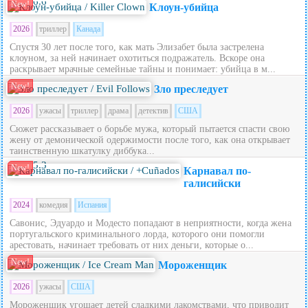
6.6
New!
Клоун-убийца
2026
триллер
Канада
Спустя 30 лет после того, как мать Элизабет была застрелена
клоуном, за ней начинает охотиться подражатель. Вскоре она
раскрывает мрачные семейные тайны и понимает: убийца в м...
New!
Зло преследует
2026
ужасы
триллер
драма
детектив
США
Сюжет рассказывает о борьбе мужа, который пытается спасти свою
жену от демонической одержимости после того, как она открывает
таинственную шкатулку диббука...
5.3
New!
Карнавал по-
галисийски
2024
комедия
Испания
Савонис, Эдуардо и Модесто попадают в неприятности, когда жена
португальского криминального лорда, которого они помогли
арестовать, начинает требовать от них деньги, которые о...
New!
Мороженщик
2026
ужасы
США
Мороженщик угощает детей сладкими лакомствами, что приводит