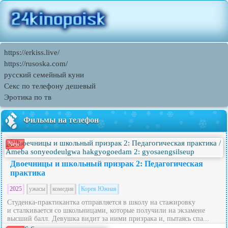
https://erkiss.live/
https://rusoska.com/
русский семейный куни
Секс по телефону дешевый
Эротика по тв
Фильмы на телефон
New!
Двоечницы и школьный призрак 2: Педагогическая
практика
2025
ужасы
комедия
Корея Южная
Студенка-практикантка отправляется в школу на стажировку
и сталкивается со школьницами, которые получили на экзамене
высший балл. Девушка видит за ними призрака и, пытаясь спа...