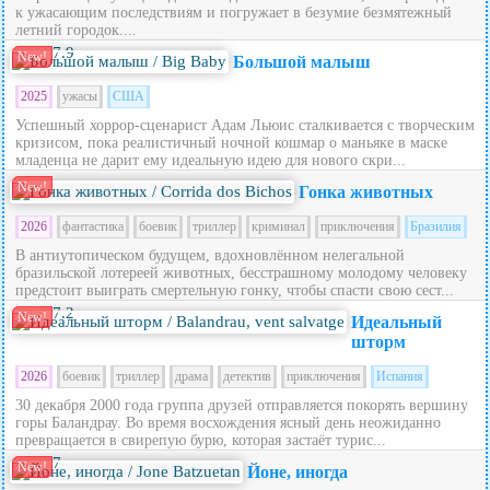
к ужасающим последствиям и погружает в безумие безмятежный
летний городок....
7.9
New!
Большой малыш
2025
ужасы
США
Успешный хоррор-сценарист Адам Льюис сталкивается с творческим
кризисом, пока реалистичный ночной кошмар о маньяке в маске
младенца не дарит ему идеальную идею для нового скри...
New!
Гонка животных
2026
фантастика
боевик
триллер
криминал
приключения
Бразилия
В антиутопическом будущем, вдохновлённом нелегальной
бразильской лотереей животных, бесстрашному молодому человеку
предстоит выиграть смертельную гонку, чтобы спасти свою сест...
7.2
New!
Идеальный
шторм
2026
боевик
триллер
драма
детектив
приключения
Испания
30 декабря 2000 года группа друзей отправляется покорять вершину
горы Баландрау. Во время восхождения ясный день неожиданно
превращается в свирепую бурю, которая застаёт турис...
7
New!
Йоне, иногда