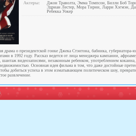
Актеры:
Джон Траволта, Эмма Томпсон, Билли Боб Торн
Эдриан Лестер, Мора Тирни, Ларри Хэгмэн, Да
Ребекка Уокер
 драма о президентской гонке Джека Стэнтона, бабника, губернатора-
тами в 1992 году. Рассказ ведется от лица менеджера кампании, афроам
и, шантаж видеозаписями, незаконным ребенком, употреблением кокаина
недвижимостью. Основная идея фильма в том, что даже достойные прет
чтобы добиться успеха в этом изматывающем политическом шоу, преврат
стое развлечение.
: