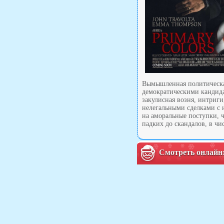
Вымышленная политическая
демократическими кандида
закулисная возня, интриг
нелегальными сделками с 
на аморальные поступки, 
падких до скандалов, в чи
Смотреть онлайн