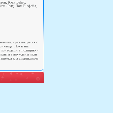
тон, Кэти Бейтс,
йан Лэдд, Пол Гилфойл,
южанина, сражающегося с
ериканца. Показана
, приводами в полицию и
енденты вынуждены идти
ившемся для американцев,