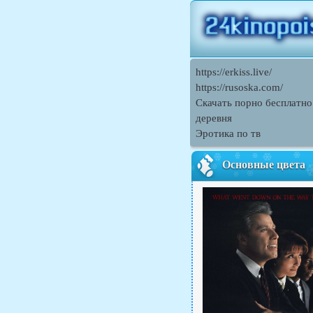
https://erkiss.live/
https://rusoska.com/
Скачать порно бесплатно
деревня
Эротика по тв
Основные цвета