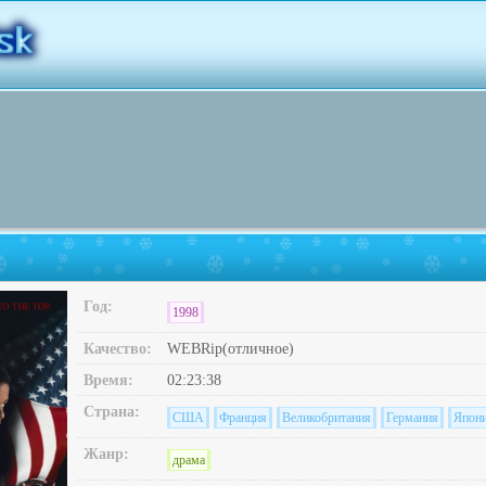
Год:
1998
Качество:
WEBRip(отличное)
Время:
02:23:38
Страна:
США
Франция
Великобритания
Германия
Япон
Жанр:
драма