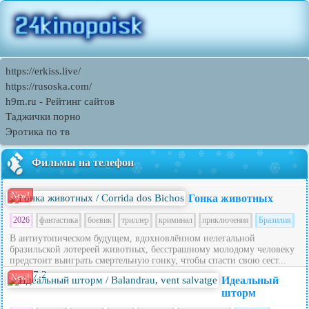
https://erkiss.live/
https://rusoska.com/
h9m.ru - Рейтинг сайтов
Таджички порно
Эротика по тв
Фильмы на телефон
New!
Гонка животных
2026
фантастика
боевик
триллер
криминал
приключения
Бразилия
В антиутопическом будущем, вдохновлённом нелегальной
бразильской лотереей животных, бесстрашному молодому человеку
предстоит выиграть смертельную гонку, чтобы спасти свою сест...
7.2
New!
Идеальный
шторм