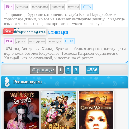
1944
мюзикл
мелодрама
комедия
музыка
США
Танцовщица бруклинского ночного клуба Расти Паркер обожает
хореографа Дэнни, но тот не замечает настырную девицу. В надежде
изменить свою жизнь, она принимает участие в конкур...
5.8
New!
Стингари
1934
драма
мелодрама
комедия
США
1874 год, Австралия. Хильда Бувери — бедная девушка, находящаяся
под опекой богачей Кларксонов. Госпожа Кларксон обращается с
Хильдой, как со служанкой, и постоянно её ругает....
Страницы:
1
2
3
4586
...
Рекомендуем: