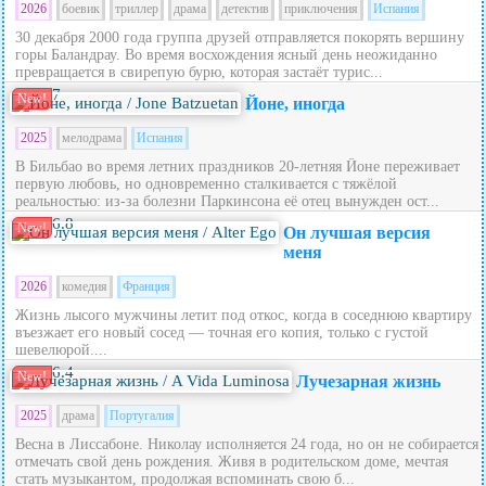
2026
боевик
триллер
драма
детектив
приключения
Испания
30 декабря 2000 года группа друзей отправляется покорять вершину
горы Баландрау. Во время восхождения ясный день неожиданно
превращается в свирепую бурю, которая застаёт турис...
7
New!
Йоне, иногда
2025
мелодрама
Испания
В Бильбао во время летних праздников 20‑летняя Йоне переживает
первую любовь, но одновременно сталкивается с тяжёлой
реальностью: из‑за болезни Паркинсона её отец вынужден ост...
6.8
New!
Он лучшая версия
меня
2026
комедия
Франция
Жизнь лысого мужчины летит под откос, когда в соседнюю квартиру
въезжает его новый сосед — точная его копия, только с густой
шевелюрой....
6.4
New!
Лучезарная жизнь
2025
драма
Португалия
Весна в Лиссабоне. Николау исполняется 24 года, но он не собирается
отмечать свой день рождения. Живя в родительском доме, мечтая
стать музыкантом, продолжая вспоминать свою б...