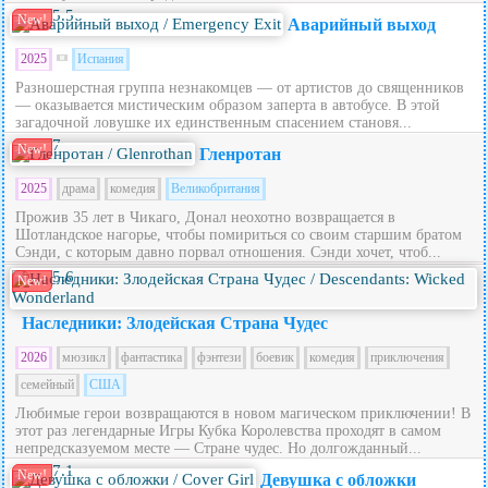
5.5
New!
Аварийный выход
2025
Испания
Разношерстная группа незнакомцев — от артистов до священников
— оказывается мистическим образом заперта в автобусе. В этой
загадочной ловушке их единственным спасением становя...
7
New!
Гленротан
2025
драма
комедия
Великобритания
Прожив 35 лет в Чикаго, Донал неохотно возвращается в
Шотландское нагорье, чтобы помириться со своим старшим братом
Сэнди, с которым давно порвал отношения. Сэнди хочет, чтоб...
5.6
New!
Наследники: Злодейская Страна Чудес
2026
мюзикл
фантастика
фэнтези
боевик
комедия
приключения
семейный
США
Любимые герои возвращаются в новом магическом приключении! В
этот раз легендарные Игры Кубка Королевства проходят в самом
непредсказуемом месте — Стране чудес. Но долгожданный...
7.1
New!
Девушка с обложки