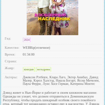
Год:
2024
Качество:
WEBRip(отличное)
Время:
01:34:00
Страна:
Жанр:
комедия
мелодрама
Актеры:
Джексон Рэтбоун, Клара Лаго, Эктор Анибал, Давид
Малер, Кэрол Халстэд, Нашла Богарт, Яссер Мичелен,
Паула Ферри, Луис Хосе Герман, Катерина Монтес
Дэвид живет в Нью-Йорке и работает в своем книжном магазине.
Однажды он узнает, что должен отправиться в Доминиканскую
Республику, чтобы продать шикарный особняк своего покойного
отца, который тот неожиданно оставил ему в наследство. У Дэвида