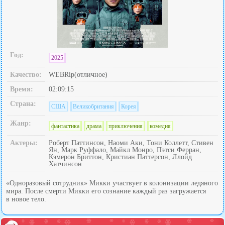
Год:
2025
Качество:
WEBRip(отличное)
Время:
02:09:15
Страна:
США
Великобритания
Корея
Жанр:
фантастика
драма
приключения
комедия
Актеры:
Роберт Паттинсон, Наоми Аки, Тони Коллетт, Стивен
Ян, Марк Руффало, Майкл Монро, Пэтси Ферран,
Кэмерон Бриттон, Кристиан Паттерсон, Ллойд
Хатчинсон
«Одноразовый сотрудник» Микки участвует в колонизации ледяного
мира. После смерти Микки его сознание каждый раз загружается
в новое тело.