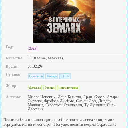
Год:
2025
Качество:
TS(плохое, экранка)
Время:
01:32:26
Страна:
Германия
Канада
США
Жанр:
фэнтези
боевик
приключения
Актеры:
Милла Йовович, Дэйв Батиста, Арли Жовер, Амара
Окереке, Фрэйзер Джеймс, Симон Лёф, Дирдри
Маллинз, Себастьян Станкевич, Ту Лундинг, Яцек
Дзесевич
После гибели цивилизации, какой ее знает человечество, в мир
вернулись магия и монстры. Могущественная ведьма Серая Элис