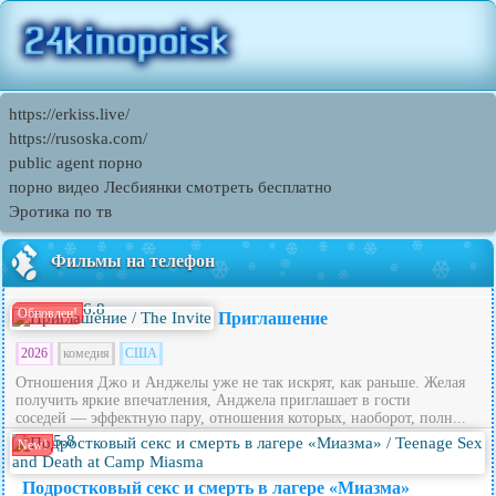
https://erkiss.live/
https://rusoska.com/
public agent порно
порно видео Лесбиянки смотреть бесплатно
Эротика по тв
Фильмы на телефон
6.8
Обновлен!
Приглашение
2026
комедия
США
Отношения Джо и Анджелы уже не так искрят, как раньше. Желая
получить яркие впечатления, Анджела приглашает в гости
соседей — эффектную пару, отношения которых, наоборот, полн...
5.8
New!
Подростковый секс и смерть в лагере «Миазма»