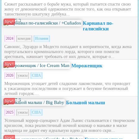
Сюжет рассказывает о борьбе мужа, который пытается спасти свою
жену от демонической одержимости после того, как она открывает
таинственную шкатулку диббука...
5.3
New!
Карнавал по-
галисийски
2024
комедия
Испания
Савонис, Эдуардо и Модесто попадают в неприятности, когда жена
португальского криминального лорда, которого они помогли
арестовать, начинает требовать от них деньги, которые о...
New!
Мороженщик
2026
ужасы
США
Мороженщик угощает детей сладкими лакомствами, что приводит
к ужасающим последствиям и погружает в безумие безмятежный
летний городок....
7.9
New!
Большой малыш
2025
ужасы
США
Успешный хоррор-сценарист Адам Льюис сталкивается с творческим
кризисом, пока реалистичный ночной кошмар о маньяке в маске
младенца не дарит ему идеальную идею для нового скри...
New!