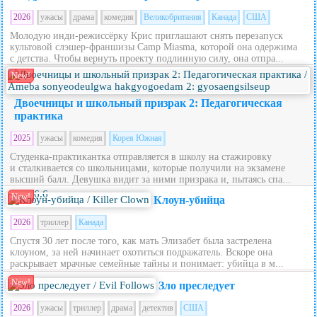
2026
ужасы
драма
комедия
Великобритания
Канада
США
Молодую инди-режиссёрку Крис приглашают снять перезапуск
культовой слэшер-франшизы Camp Miasma, которой она одержима
с детства. Чтобы вернуть проекту подлинную силу, она отпра...
New!
Двоечницы и школьный призрак 2: Педагогическая
практика
2025
ужасы
комедия
Корея Южная
Студенка-практикантка отправляется в школу на стажировку
и сталкивается со школьницами, которые получили на экзамене
высший балл. Девушка видит за ними призрака и, пытаясь спа...
6.6
New!
Клоун-убийца
2026
триллер
Канада
Спустя 30 лет после того, как мать Элизабет была застрелена
клоуном, за ней начинает охотиться подражатель. Вскоре она
раскрывает мрачные семейные тайны и понимает: убийца в м...
New!
Зло преследует
2026
ужасы
триллер
драма
детектив
США