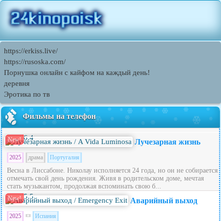
https://erkiss.live/
https://rusoska.com/
Порнушка онлайн с кайфом на каждый день!
деревня
Эротика по тв
Фильмы на телефон
6.4
New!
Лучезарная жизнь
2025
драма
Португалия
Весна в Лиссабоне. Николау исполняется 24 года, но он не собирается
отмечать свой день рождения. Живя в родительском доме, мечтая
стать музыкантом, продолжая вспоминать свою б...
5.5
New!
Аварийный выход
2025
Испания