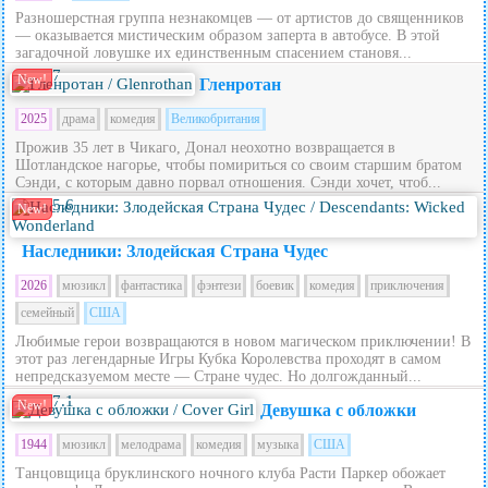
Разношерстная группа незнакомцев — от артистов до священников
— оказывается мистическим образом заперта в автобусе. В этой
загадочной ловушке их единственным спасением становя...
7
New!
Гленротан
2025
драма
комедия
Великобритания
Прожив 35 лет в Чикаго, Донал неохотно возвращается в
Шотландское нагорье, чтобы помириться со своим старшим братом
Сэнди, с которым давно порвал отношения. Сэнди хочет, чтоб...
5.6
New!
Наследники: Злодейская Страна Чудес
2026
мюзикл
фантастика
фэнтези
боевик
комедия
приключения
семейный
США
Любимые герои возвращаются в новом магическом приключении! В
этот раз легендарные Игры Кубка Королевства проходят в самом
непредсказуемом месте — Стране чудес. Но долгожданный...
7.1
New!
Девушка с обложки
1944
мюзикл
мелодрама
комедия
музыка
США
Танцовщица бруклинского ночного клуба Расти Паркер обожает