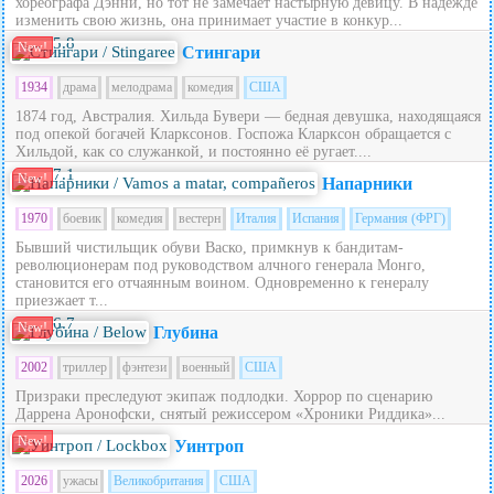
хореографа Дэнни, но тот не замечает настырную девицу. В надежде
изменить свою жизнь, она принимает участие в конкур...
5.8
New!
Стингари
1934
драма
мелодрама
комедия
США
1874 год, Австралия. Хильда Бувери — бедная девушка, находящаяся
под опекой богачей Кларксонов. Госпожа Кларксон обращается с
Хильдой, как со служанкой, и постоянно её ругает....
7.1
New!
Напарники
1970
боевик
комедия
вестерн
Италия
Испания
Германия (ФРГ)
Бывший чистильщик обуви Васко, примкнув к бандитам-
революционерам под руководством алчного генерала Монго,
становится его отчаянным воином. Одновременно к генералу
приезжает т...
6.7
New!
Глубина
2002
триллер
фэнтези
военный
США
Призраки преследуют экипаж подлодки. Хоррор по сценарию
Даррена Аронофски, снятый режиссером «Хроники Риддика»...
New!
Уинтроп
2026
ужасы
Великобритания
США