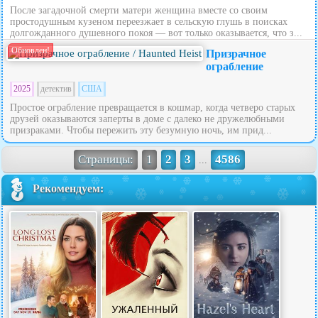
После загадочной смерти матери женщина вместе со своим
простодушным кузеном переезжает в сельскую глушь в поисках
долгожданного душевного покоя — вот только оказывается, что з...
Обновлен!
Призрачное
ограбление
2025
детектив
США
Простое ограбление превращается в кошмар, когда четверо старых
друзей оказываются заперты в доме с далеко не дружелюбными
призраками. Чтобы пережить эту безумную ночь, им прид...
Страницы:
1
2
3
4586
...
Рекомендуем: