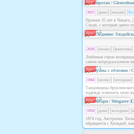
7
New!
2025
драма
комедия
Вел
Прожив 35 лет в Чикаго, 
Сэнди, с которым давно по
5.6
New!
2026
мюзикл
фантастика
Любимые герои возвращают
самом непредсказуемом ме
7.1
New!
1944
мюзикл
мелодрама
Танцовщица бруклинского 
надежде изменить свою жи
5.8
New!
С
1934
драма
мелодрама
к
1874 год, Австралия. Хил
обращается с Хильдой, как 