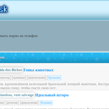
ачать порно на телефон
фон
Гонка животных
триллер
криминал
приключения
Бразилия
ем, вдохновлённом нелегальной бразильской лотереей животных, бесст
льную гонку, чтобы спасти свою сест...
Идеальный шторм
ама
детектив
приключения
Испания