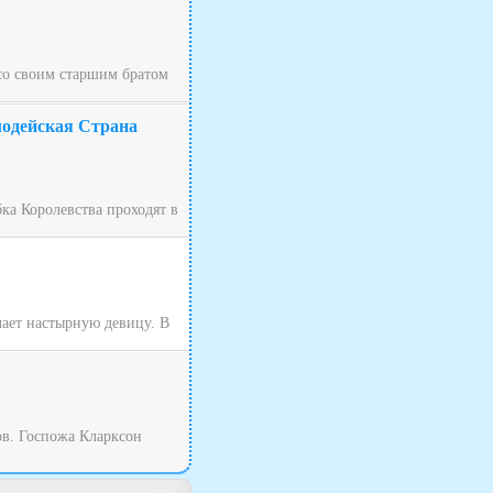
 со своим старшим братом
лодейская Страна
ка Королевства проходят в
чает настырную девицу. В
ов. Госпожа Кларксон