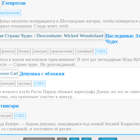
Гленротан
икобритания
Донал неохотно возвращается в Шотландское нагорье, чтобы помириться
рвал отношения. Сэнди хочет, чтоб...
Наследники: З
Чудес
фэнтези
боевик
комедия
приключения
семейный
США
ся в новом магическом приключении! В этот раз легендарные Игры Куб
сте — Стране чудес. Но долгожданный...
Девушка с обложки
комедия
музыка
США
ночного клуба Расти Паркер обожает хореографа Дэнни, но тот не заме
знь, она принимает участие в конкур...
тингари
омедия
США
ьда Бувери — бедная девушка, находящаяся под опекой богачей Кларксон
со служанкой, и постоянно её ругает....