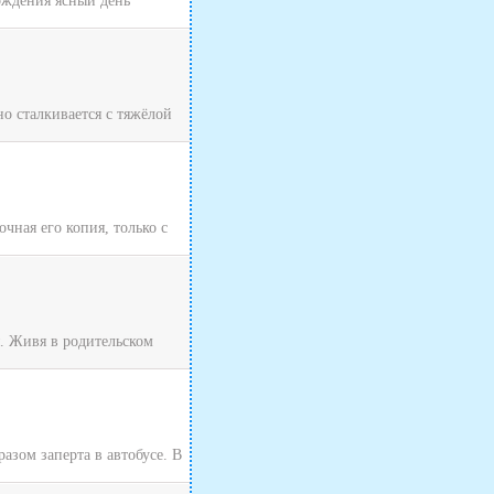
хождения ясный день
о сталкивается с тяжёлой
чная его копия, только с
я. Живя в родительском
зом заперта в автобусе. В