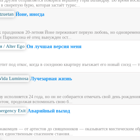
ппа друзей отправляется покорять вершину горы Баландрау. Во время вос
 свирепую бурю, которая застаёт турис...
Йоне, иногда
х праздников 20‑летняя Йоне переживает первую любовь, но одновременн
и Паркинсона её отец вынужден ост...
Он лучшая версия меня
ит под откос, когда в соседнюю квартиру въезжает его новый сосед — то
Лучезарная жизнь
у исполняется 24 года, но он не собирается отмечать свой день рождени
нтом, продолжая вспоминать свою б...
Аварийный выход
накомцев — от артистов до священников — оказывается мистическим обра
их единственным спасением становя...