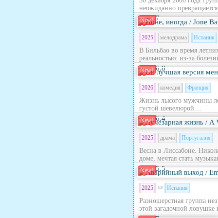
30 декабря 2000 года гру
неожиданно превращается в
7
New!
2025
мелодрама
Испания
В Бильбао во время летни
реальностью: из‑за болезн
6.8
New!
2026
комедия
Франция
Жизнь лысого мужчины лет
густой шевелюрой....
6.4
New!
2025
драма
Португалия
Весна в Лиссабоне. Никола
доме, мечтая стать музыка
5.5
New!
2025
Испания
Разношерстная группа нез
этой загадочной ловушке 