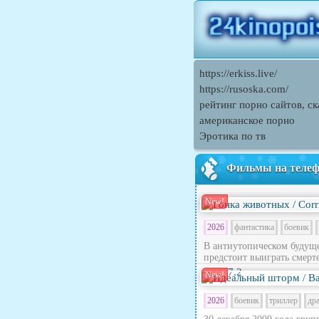
https://erkiss.live/
https://rusoska.com/
рейтинг порно сайтов, ск
американское порно
Эротика по тв
Фильмы на теле
New!
2026
фантастика
боевик
В антиутопическом будущ
предстоит выиграть смерте
7.2
New!
2026
боевик
триллер
др