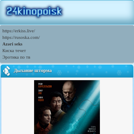
https://erkiss.live/
https://rusoska.com/
Azəri seks
Киска течет
Эротика по тв
Дыхание шторма