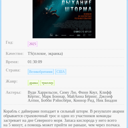
Год:
2025
Качество:
TS(плохое, экранка)
Время:
01:30:09
Страна:
Великобритания
США
Жанр:
драма
триллер
Актеры:
Вуди Харрельсон, Симу Лю, Финн Коул, Клифф
Кёртис, Марк Боннар, МайАнна Бёринг, Джозеф
Алтин, Бобби Рэйнсбёри, Коннор Рид, Ник Биадон
Корабль с дайверами попадает в сильный шторм. В результате аварии
обрывается страховочный трос и один из участников команды
застревает на дне Северного моря. Запаса кислорода у него всего
на 5 минут, а помощь может прийти не раньше, чем через полчаса.