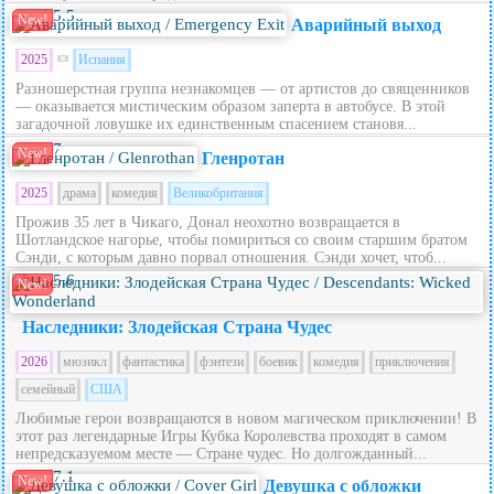
5.5
New!
Аварийный выход
2025
Испания
Разношерстная группа незнакомцев — от артистов до священников
— оказывается мистическим образом заперта в автобусе. В этой
загадочной ловушке их единственным спасением становя...
7
New!
Гленротан
2025
драма
комедия
Великобритания
Прожив 35 лет в Чикаго, Донал неохотно возвращается в
Шотландское нагорье, чтобы помириться со своим старшим братом
Сэнди, с которым давно порвал отношения. Сэнди хочет, чтоб...
5.6
New!
Наследники: Злодейская Страна Чудес
2026
мюзикл
фантастика
фэнтези
боевик
комедия
приключения
семейный
США
Любимые герои возвращаются в новом магическом приключении! В
этот раз легендарные Игры Кубка Королевства проходят в самом
непредсказуемом месте — Стране чудес. Но долгожданный...
7.1
New!
Девушка с обложки