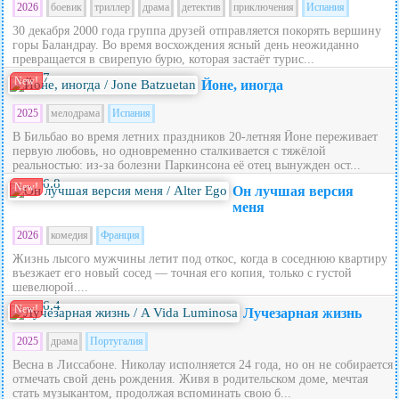
2026
боевик
триллер
драма
детектив
приключения
Испания
30 декабря 2000 года группа друзей отправляется покорять вершину
горы Баландрау. Во время восхождения ясный день неожиданно
превращается в свирепую бурю, которая застаёт турис...
7
New!
Йоне, иногда
2025
мелодрама
Испания
В Бильбао во время летних праздников 20‑летняя Йоне переживает
первую любовь, но одновременно сталкивается с тяжёлой
реальностью: из‑за болезни Паркинсона её отец вынужден ост...
6.8
New!
Он лучшая версия
меня
2026
комедия
Франция
Жизнь лысого мужчины летит под откос, когда в соседнюю квартиру
въезжает его новый сосед — точная его копия, только с густой
шевелюрой....
6.4
New!
Лучезарная жизнь
2025
драма
Португалия
Весна в Лиссабоне. Николау исполняется 24 года, но он не собирается
отмечать свой день рождения. Живя в родительском доме, мечтая
стать музыкантом, продолжая вспоминать свою б...