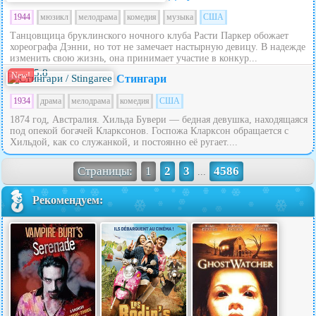
1944
мюзикл
мелодрама
комедия
музыка
США
Танцовщица бруклинского ночного клуба Расти Паркер обожает
хореографа Дэнни, но тот не замечает настырную девицу. В надежде
изменить свою жизнь, она принимает участие в конкур...
5.8
New!
Стингари
1934
драма
мелодрама
комедия
США
1874 год, Австралия. Хильда Бувери — бедная девушка, находящаяся
под опекой богачей Кларксонов. Госпожа Кларксон обращается с
Хильдой, как со служанкой, и постоянно её ругает....
Страницы:
1
2
3
4586
...
Рекомендуем: