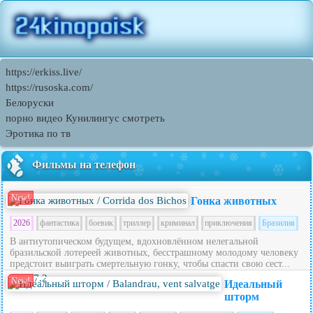
https://erkiss.live/
https://rusoska.com/
Белоруски
порно видео Кунилингус смотреть
Эротика по тв
Фильмы на телефон
New!
Гонка животных
2026
фантастика
боевик
триллер
криминал
приключения
Бразилия
В антиутопическом будущем, вдохновлённом нелегальной
бразильской лотереей животных, бесстрашному молодому человеку
предстоит выиграть смертельную гонку, чтобы спасти свою сест...
7.2
New!
Идеальный
шторм