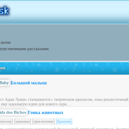
платно
чувственными рассказами
фон
Большой малыш
ст Адам Льюис сталкивается с творческим кризисом, пока реалистичный
 ему идеальную идею для нового скри...
Гонка животных
триллер
криминал
приключения
Бразилия