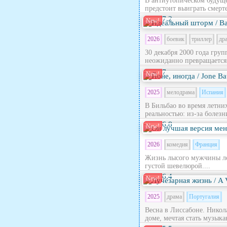
В антиутопическом будущ
предстоит выиграть смерте
7.2
New!
2026
боевик
триллер
др
30 декабря 2000 года гру
неожиданно превращается в
7
New!
2025
мелодрама
Испания
В Бильбао во время летни
реальностью: из‑за болезн
6.8
New!
2026
комедия
Франция
Жизнь лысого мужчины лет
густой шевелюрой....
6.4
New!
2025
драма
Португалия
Весна в Лиссабоне. Никола
доме, мечтая стать музыка