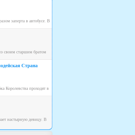
зом заперта в автобусе. В
 со своим старшим братом
лодейская Страна
ка Королевства проходят в
чает настырную девицу. В