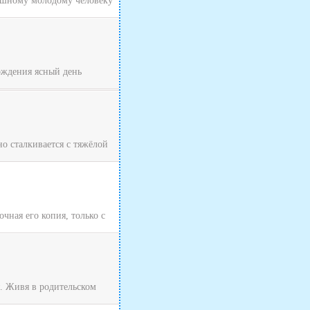
рашному молодому человеку
хождения ясный день
о сталкивается с тяжёлой
чная его копия, только с
я. Живя в родительском