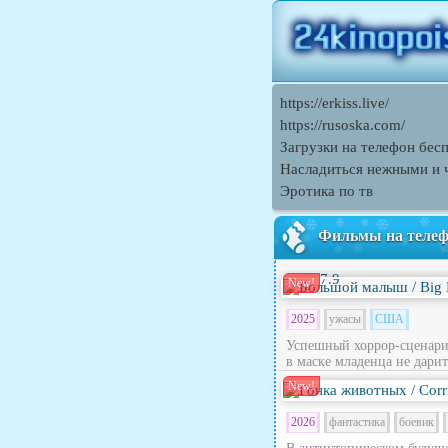
https://erkiss.live/
https://rusoska.com/
Загрузки на телефон бес
Насладиться нежными и 
Эротика по тв
Фильмы на теле
7.9
New!
2025
ужасы
США
Успешный хоррор-сценари
в маске младенца не дарит
New!
2026
фантастика
боевик