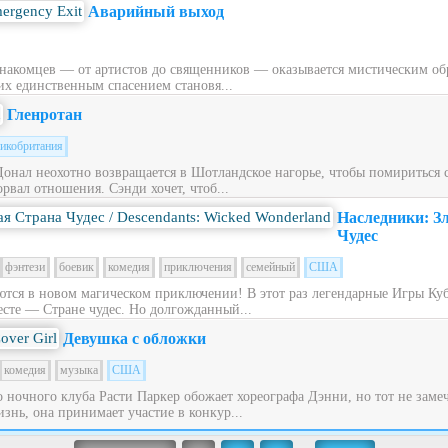
Аварийный выход
накомцев — от артистов до священников — оказывается мистическим обра
их единственным спасением становя...
Гленротан
икобритания
Донал неохотно возвращается в Шотландское нагорье, чтобы помириться
рвал отношения. Сэнди хочет, чтоб...
Наследники: З
Чудес
фэнтези
боевик
комедия
приключения
семейный
США
ся в новом магическом приключении! В этот раз легендарные Игры Куб
сте — Стране чудес. Но долгожданный...
Девушка с обложки
комедия
музыка
США
ночного клуба Расти Паркер обожает хореографа Дэнни, но тот не заме
знь, она принимает участие в конкур...