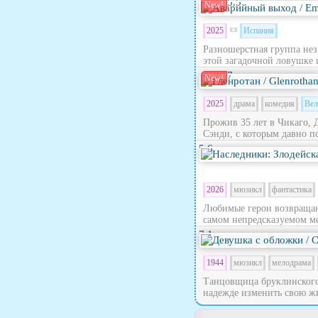
5.5
New!
2025
Испания
Разношерстная группа нез
этой загадочной ловушке 
7
New!
2025
драма
комедия
Вел
Прожив 35 лет в Чикаго, 
Сэнди, с которым давно по
5.6
2026
мюзикл
фантастика
Любимые герои возвращают
самом непредсказуемом ме
7.1
1944
мюзикл
мелодрама
Танцовщица бруклинского 
надежде изменить свою жи