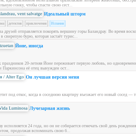
ем, вдохновлённом нелегальной бразильской лотереей животных, бесст
льную гонку, чтобы спасти свою сест...
Идеальный шторм
ама
детектив
приключения
Испания
ппа друзей отправляется покорять вершину горы Баландрау. Во время вос
 свирепую бурю, которая застаёт турис...
Йоне, иногда
х праздников 20‑летняя Йоне переживает первую любовь, но одновременн
и Паркинсона её отец вынужден ост...
Он лучшая версия меня
ит под откос, когда в соседнюю квартиру въезжает его новый сосед — то
Лучезарная жизнь
у исполняется 24 года, но он не собирается отмечать свой день рождени
нтом, продолжая вспоминать свою б...