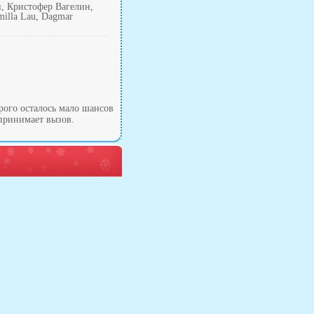
н, Кристофер Вагелин,
illa Lau, Dagmar
рого осталось мало шансов
принимает вызов.