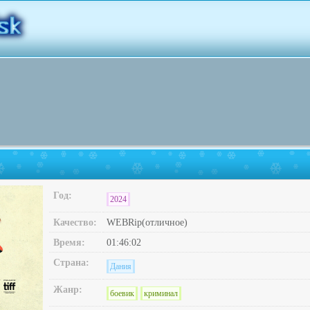
Год:
2024
Качество:
WEBRip(отличное)
Время:
01:46:02
Страна:
Дания
Жанр:
боевик
криминал