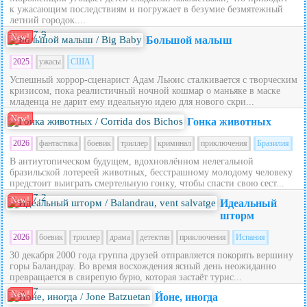
к ужасающим последствиям и погружает в безумие безмятежный
летний городок....
7.9
New!
Большой малыш
2025
ужасы
США
Успешный хоррор-сценарист Адам Льюис сталкивается с творческим
кризисом, пока реалистичный ночной кошмар о маньяке в маске
младенца не дарит ему идеальную идею для нового скри...
New!
Гонка животных
2026
фантастика
боевик
триллер
криминал
приключения
Бразилия
В антиутопическом будущем, вдохновлённом нелегальной
бразильской лотереей животных, бесстрашному молодому человеку
предстоит выиграть смертельную гонку, чтобы спасти свою сест...
7.2
New!
Идеальный
шторм
2026
боевик
триллер
драма
детектив
приключения
Испания
30 декабря 2000 года группа друзей отправляется покорять вершину
горы Баландрау. Во время восхождения ясный день неожиданно
превращается в свирепую бурю, которая застаёт турис...
7
New!
Йоне, иногда