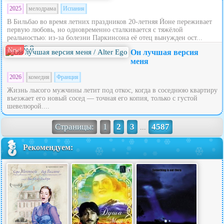
2025
мелодрама
Испания
В Бильбао во время летних праздников 20‑летняя Йоне переживает
первую любовь, но одновременно сталкивается с тяжёлой
реальностью: из‑за болезни Паркинсона её отец вынужден ост...
6.8
New!
Он лучшая версия
меня
2026
комедия
Франция
Жизнь лысого мужчины летит под откос, когда в соседнюю квартиру
въезжает его новый сосед — точная его копия, только с густой
шевелюрой....
Страницы:
1
2
3
4587
...
Рекомендуем: