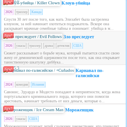
6.6
New!
Клоун-убийца
2026
триллер
Канада
Спустя 30 лет после того, как мать Элизабет была застрелена
клоуном, за ней начинает охотиться подражатель. Вскоре она
раскрывает мрачные семейные тайны и понимает: убийца в м...
New!
Зло преследует
2026
ужасы
триллер
драма
детектив
США
Сюжет рассказывает о борьбе мужа, который пытается спасти свою
жену от демонической одержимости после того, как она открывает
таинственную шкатулку диббука...
5.3
New!
Карнавал по-
галисийски
2024
комедия
Испания
Савонис, Эдуардо и Модесто попадают в неприятности, когда жена
португальского криминального лорда, которого они помогли
арестовать, начинает требовать от них деньги, которые о...
New!
Мороженщик
2026
ужасы
США
Мороженщик угощает детей сладкими лакомствами, что приводит