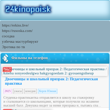
https://erkiss.live/
https://rusoska.com/
соседка
узбечка мастурбирукт
Эротика по тв
Фильмы на телефон
New!
Двоечницы и школьный призрак 2: Педагогическая
практика
2025
ужасы
комедия
Корея Южная
Студенка-практикантка отправляется в школу на стажировку
и сталкивается со школьницами, которые получили на экзамене
высший балл. Девушка видит за ними призрака и, пытаясь спа...