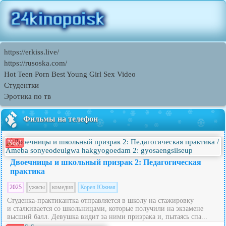
https://erkiss.live/
https://rusoska.com/
Hot Teen Porn Best Young Girl Sex Video
Студентки
Эротика по тв
Фильмы на телефон
New!
Двоечницы и школьный призрак 2: Педагогическая
практика
2025
ужасы
комедия
Корея Южная
Студенка-практикантка отправляется в школу на стажировку
и сталкивается со школьницами, которые получили на экзамене
высший балл. Девушка видит за ними призрака и, пытаясь спа...