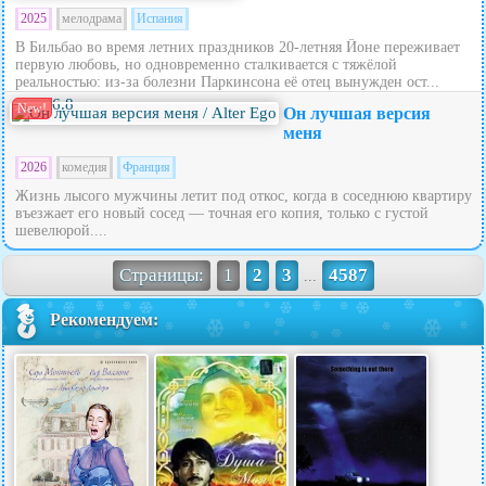
2025
мелодрама
Испания
В Бильбао во время летних праздников 20‑летняя Йоне переживает
первую любовь, но одновременно сталкивается с тяжёлой
реальностью: из‑за болезни Паркинсона её отец вынужден ост...
6.8
New!
Он лучшая версия
меня
2026
комедия
Франция
Жизнь лысого мужчины летит под откос, когда в соседнюю квартиру
въезжает его новый сосед — точная его копия, только с густой
шевелюрой....
Страницы:
1
2
3
4587
...
Рекомендуем: