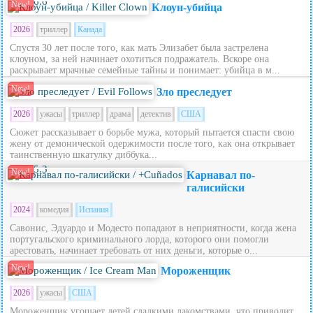
6.6
New!
Клоун-убийца
2026
триллер
Канада
Спустя 30 лет после того, как мать Элизабет была застрелена
клоуном, за ней начинает охотиться подражатель. Вскоре она
раскрывает мрачные семейные тайны и понимает: убийца в м...
New!
Зло преследует
2026
ужасы
триллер
драма
детектив
США
Сюжет рассказывает о борьбе мужа, который пытается спасти свою
жену от демонической одержимости после того, как она открывает
таинственную шкатулку диббука...
5.3
New!
Карнавал по-
галисийски
2024
комедия
Испания
Савонис, Эдуардо и Модесто попадают в неприятности, когда жена
португальского криминального лорда, которого они помогли
арестовать, начинает требовать от них деньги, которые о...
New!
Мороженщик
2026
ужасы
США
Мороженщик угощает детей сладкими лакомствами, что приводит