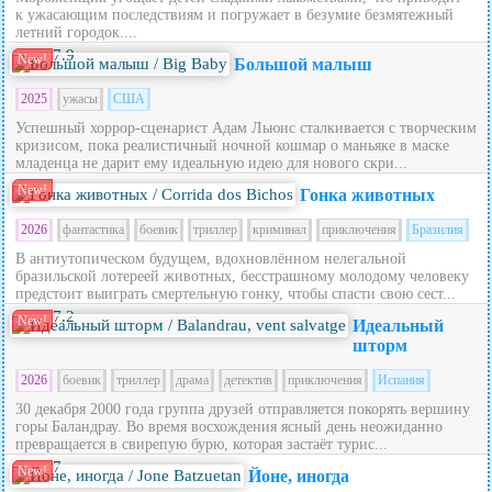
к ужасающим последствиям и погружает в безумие безмятежный
летний городок....
7.9
New!
Большой малыш
2025
ужасы
США
Успешный хоррор-сценарист Адам Льюис сталкивается с творческим
кризисом, пока реалистичный ночной кошмар о маньяке в маске
младенца не дарит ему идеальную идею для нового скри...
New!
Гонка животных
2026
фантастика
боевик
триллер
криминал
приключения
Бразилия
В антиутопическом будущем, вдохновлённом нелегальной
бразильской лотереей животных, бесстрашному молодому человеку
предстоит выиграть смертельную гонку, чтобы спасти свою сест...
7.2
New!
Идеальный
шторм
2026
боевик
триллер
драма
детектив
приключения
Испания
30 декабря 2000 года группа друзей отправляется покорять вершину
горы Баландрау. Во время восхождения ясный день неожиданно
превращается в свирепую бурю, которая застаёт турис...
7
New!
Йоне, иногда