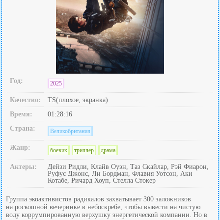
Год:
2025
Качество:
TS(плохое, экранка)
Время:
01:28:16
Страна:
Великобритания
Жанр:
боевик
триллер
драма
Актеры:
Дейзи Ридли, Клайв Оуэн, Таз Скайлар, Рэй Фиарон,
Руфус Джонс, Ли Бордман, Флавия Уотсон, Аки
Котабе, Ричард Хоуп, Стелла Стокер
Группа экоактивистов радикалов захватывает 300 заложников
на роскошной вечеринке в небоскребе, чтобы вывести на чистую
воду коррумпированную верхушку энергетической компании. Но в