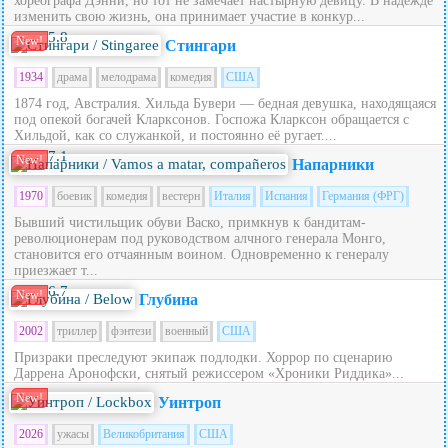
хореографа Дэнни, но тот не замечает настырную девицу. В надежде
изменить свою жизнь, она принимает участие в конкур...
5.8
New!
Стингари
1934
драма
мелодрама
комедия
США
1874 год, Австралия. Хильда Бувери — бедная девушка, находящаяся
под опекой богачей Кларксонов. Госпожа Кларксон обращается с
Хильдой, как со служанкой, и постоянно её ругает....
7.1
New!
Напарники
1970
боевик
комедия
вестерн
Италия
Испания
Германия (ФРГ)
Бывший чистильщик обуви Васко, примкнув к бандитам-
революционерам под руководством алчного генерала Монго,
становится его отчаянным воином. Одновременно к генералу
приезжает т...
6.7
New!
Глубина
2002
триллер
фэнтези
военный
США
Призраки преследуют экипаж подлодки. Хоррор по сценарию
Даррена Аронофски, снятый режиссером «Хроники Риддика»...
New!
Уинтроп
2026
ужасы
Великобритания
США