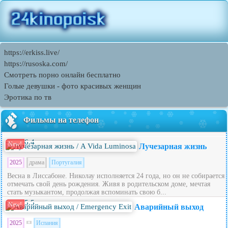
https://erkiss.live/
https://rusoska.com/
Смотреть порно онлайн бесплатно
Голые девушки - фото красивых женщин
Эротика по тв
Фильмы на телефон
6.4
New!
Лучезарная жизнь
2025
драма
Португалия
Весна в Лиссабоне. Николау исполняется 24 года, но он не собирается
отмечать свой день рождения. Живя в родительском доме, мечтая
стать музыкантом, продолжая вспоминать свою б...
5.5
New!
Аварийный выход
2025
Испания