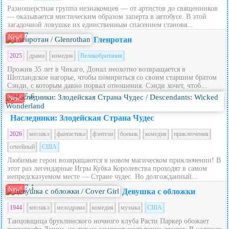
Разношерстная группа незнакомцев — от артистов до священников
— оказывается мистическим образом заперта в автобусе. В этой
загадочной ловушке их единственным спасением становя...
7
New!
Гленротан
2025
драма
комедия
Великобритания
Прожив 35 лет в Чикаго, Донал неохотно возвращается в
Шотландское нагорье, чтобы помириться со своим старшим братом
Сэнди, с которым давно порвал отношения. Сэнди хочет, чтоб...
5.6
New!
Наследники: Злодейская Страна Чудес
2026
мюзикл
фантастика
фэнтези
боевик
комедия
приключения
семейный
США
Любимые герои возвращаются в новом магическом приключении! В
этот раз легендарные Игры Кубка Королевства проходят в самом
непредсказуемом месте — Стране чудес. Но долгожданный...
7.1
New!
Девушка с обложки
1944
мюзикл
мелодрама
комедия
музыка
США
Танцовщица бруклинского ночного клуба Расти Паркер обожает