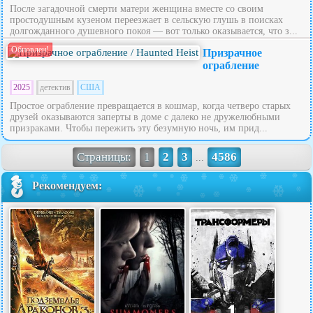
После загадочной смерти матери женщина вместе со своим
простодушным кузеном переезжает в сельскую глушь в поисках
долгожданного душевного покоя — вот только оказывается, что з...
Обновлен!
Призрачное
ограбление
2025
детектив
США
Простое ограбление превращается в кошмар, когда четверо старых
друзей оказываются заперты в доме с далеко не дружелюбными
призраками. Чтобы пережить эту безумную ночь, им прид...
Страницы:
1
2
3
4586
...
Рекомендуем: