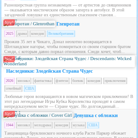
Разношерстная группа незнакомцев — от артистов до священников
— оказывается мистическим образом заперта в автобусе. В этой
загадочной ловушке их единственным спасением становя...
7
New!
Гленротан
2025
драма
комедия
Великобритания
Прожив 35 лет в Чикаго, Донал неохотно возвращается в
Шотландское нагорье, чтобы помириться со своим старшим братом
Сэнди, с которым давно порвал отношения. Сэнди хочет, чтоб...
5.6
New!
Наследники: Злодейская Страна Чудес
2026
мюзикл
фантастика
фэнтези
боевик
комедия
приключения
семейный
США
Любимые герои возвращаются в новом магическом приключении! В
этот раз легендарные Игры Кубка Королевства проходят в самом
непредсказуемом месте — Стране чудес. Но долгожданный...
7.1
New!
Девушка с обложки
1944
мюзикл
мелодрама
комедия
музыка
США
Танцовщица бруклинского ночного клуба Расти Паркер обожает