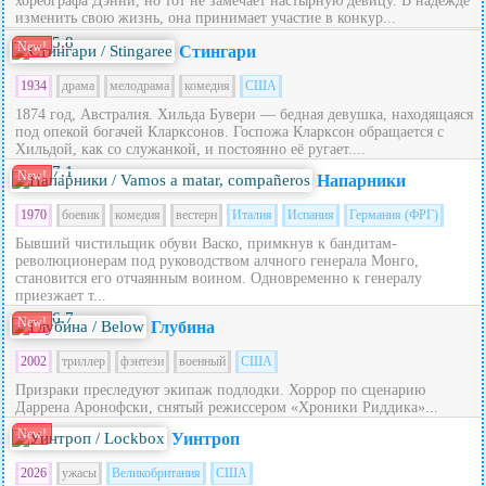
хореографа Дэнни, но тот не замечает настырную девицу. В надежде
изменить свою жизнь, она принимает участие в конкур...
5.8
New!
Стингари
1934
драма
мелодрама
комедия
США
1874 год, Австралия. Хильда Бувери — бедная девушка, находящаяся
под опекой богачей Кларксонов. Госпожа Кларксон обращается с
Хильдой, как со служанкой, и постоянно её ругает....
7.1
New!
Напарники
1970
боевик
комедия
вестерн
Италия
Испания
Германия (ФРГ)
Бывший чистильщик обуви Васко, примкнув к бандитам-
революционерам под руководством алчного генерала Монго,
становится его отчаянным воином. Одновременно к генералу
приезжает т...
6.7
New!
Глубина
2002
триллер
фэнтези
военный
США
Призраки преследуют экипаж подлодки. Хоррор по сценарию
Даррена Аронофски, снятый режиссером «Хроники Риддика»...
New!
Уинтроп
2026
ужасы
Великобритания
США