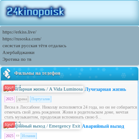
https://erkiss.live/
https://rusoska.com/
сисястая русская тётя отдалась
Азербайджанки
Эротика по тв
Фильмы на телефон
6.4
New!
Лучезарная жизнь
2025
драма
Португалия
Весна в Лиссабоне. Николау исполняется 24 года, но он не собирается
отмечать свой день рождения. Живя в родительском доме, мечтая
стать музыкантом, продолжая вспоминать свою б...
5.5
New!
Аварийный выход
2025
Испания