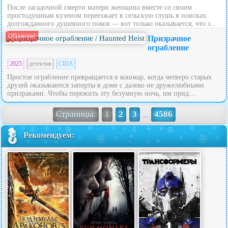
После загадочной смерти матери женщина вместе со своим
простодушным кузеном переезжает в сельскую глушь в поисках
долгожданного душевного покоя — вот только оказывается, что з...
Обновлен!
Призрачное
ограбление
2025
детектив
США
Простое ограбление превращается в кошмар, когда четверо старых
друзей оказываются заперты в доме с далеко не дружелюбными
призраками. Чтобы пережить эту безумную ночь, им прид...
Страницы:
1
2
3
4586
...
Рекомендуем: