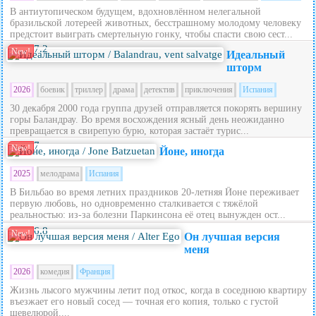
В антиутопическом будущем, вдохновлённом нелегальной
бразильской лотереей животных, бесстрашному молодому человеку
предстоит выиграть смертельную гонку, чтобы спасти свою сест...
7.2
New!
Идеальный
шторм
2026
боевик
триллер
драма
детектив
приключения
Испания
30 декабря 2000 года группа друзей отправляется покорять вершину
горы Баландрау. Во время восхождения ясный день неожиданно
превращается в свирепую бурю, которая застаёт турис...
7
New!
Йоне, иногда
2025
мелодрама
Испания
В Бильбао во время летних праздников 20‑летняя Йоне переживает
первую любовь, но одновременно сталкивается с тяжёлой
реальностью: из‑за болезни Паркинсона её отец вынужден ост...
6.8
New!
Он лучшая версия
меня
2026
комедия
Франция
Жизнь лысого мужчины летит под откос, когда в соседнюю квартиру
въезжает его новый сосед — точная его копия, только с густой
шевелюрой....