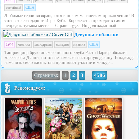
семейный
США
Любимые герои возвращаются в новом магическом приключении! В
этот раз легендарные Игры Кубка Королевства проходят в самом
непредсказуемом месте — Стране чудес. Но долгожданный...
7.1
Девушка с обложки
1944
мюзикл
мелодрама
комедия
музыка
США
Танцовщица бруклинского ночного клуба Расти Паркер обожает
хореографа Дэнни, но тот не замечает настырную девицу. В надежде
изменить свою жизнь, она принимает участие в конкур...
Страницы:
1
2
3
4586
...
Рекомендуем: