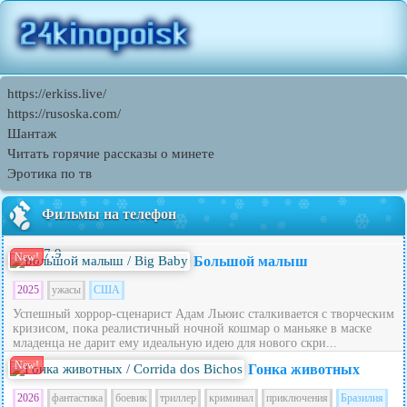
https://erkiss.live/
https://rusoska.com/
Шантаж
Читать горячие рассказы о минете
Эротика по тв
Фильмы на телефон
7.9
New!
Большой малыш
2025
ужасы
США
Успешный хоррор-сценарист Адам Льюис сталкивается с творческим
кризисом, пока реалистичный ночной кошмар о маньяке в маске
младенца не дарит ему идеальную идею для нового скри...
New!
Гонка животных
2026
фантастика
боевик
триллер
криминал
приключения
Бразилия