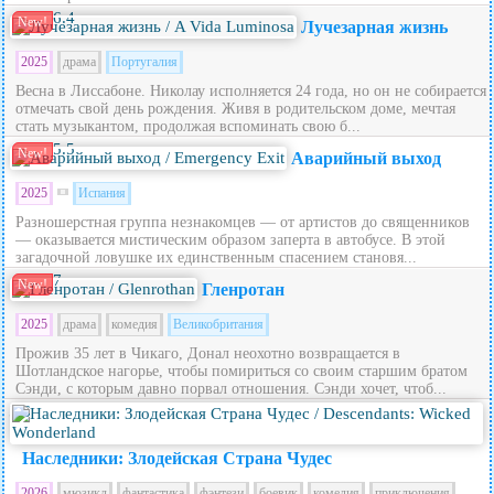
6.4
New!
Лучезарная жизнь
2025
драма
Португалия
Весна в Лиссабоне. Николау исполняется 24 года, но он не собирается
отмечать свой день рождения. Живя в родительском доме, мечтая
стать музыкантом, продолжая вспоминать свою б...
5.5
New!
Аварийный выход
2025
Испания
Разношерстная группа незнакомцев — от артистов до священников
— оказывается мистическим образом заперта в автобусе. В этой
загадочной ловушке их единственным спасением становя...
7
New!
Гленротан
2025
драма
комедия
Великобритания
Прожив 35 лет в Чикаго, Донал неохотно возвращается в
Шотландское нагорье, чтобы помириться со своим старшим братом
Сэнди, с которым давно порвал отношения. Сэнди хочет, чтоб...
5.6
Наследники: Злодейская Страна Чудес
2026
мюзикл
фантастика
фэнтези
боевик
комедия
приключения