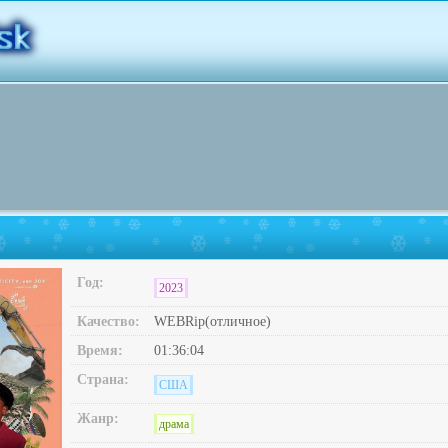
Год:
2023
Качество:
WEBRip(отличное)
Время:
01:36:04
Страна:
США
Жанр:
драма