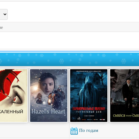
ие
По годам