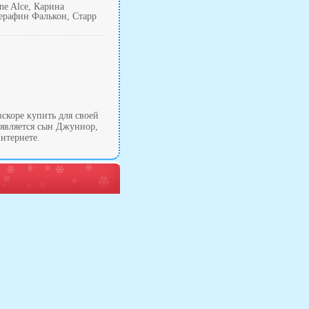
ine Alce, Карина
 Серафин Фалькон, Старр
скоре купить для своей
является сын Джуниор,
Интернете.