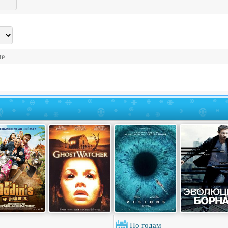
ие
По годам