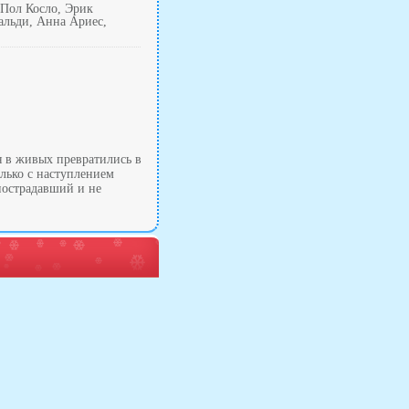
 Пол Косло, Эрик
льди, Анна Ариес,
я в живых превратились в
олько с наступлением
пострадавший и не