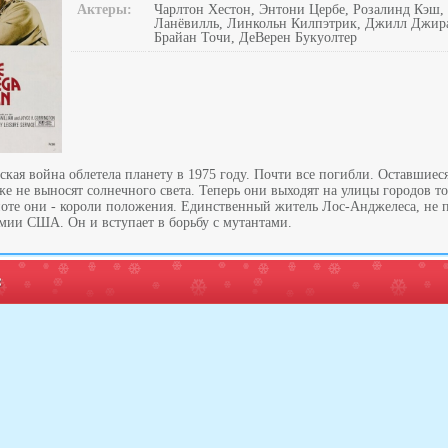
Актеры:
Чарлтон Хестон, Энтони Цербе, Розалинд Кэш,
Ланёвилль, Линкольн Килпэтрик, Джилл Джира
Брайан Точи, ДеВерен Букуолтер
кая война облетела планету в 1975 году. Почти все погибли. Оставшиес
же не выносят солнечного света. Теперь они выходят на улицы городов т
мноте они - короли положения. Единственный житель Лос-Анджелеса, не 
мии США. Он и вступает в борьбу с мутантами.
: