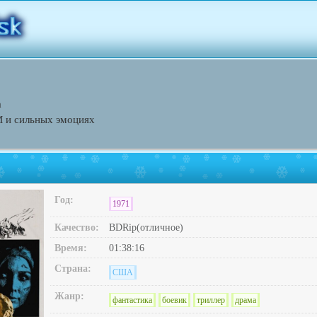
а
 и сильных эмоциях
Год:
1971
Качество:
BDRip(отличное)
Время:
01:38:16
Страна:
США
Жанр:
фантастика
боевик
триллер
драма