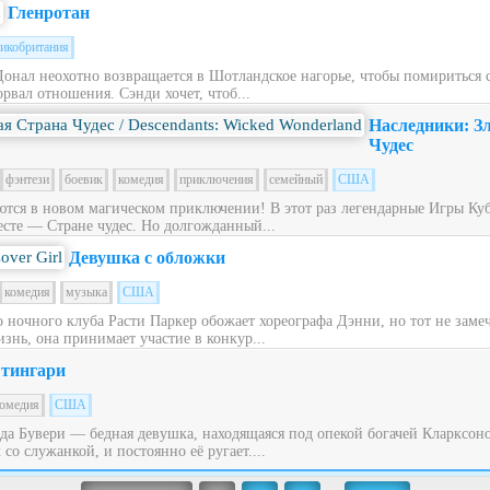
Гленротан
икобритания
Донал неохотно возвращается в Шотландское нагорье, чтобы помириться
рвал отношения. Сэнди хочет, чтоб...
Наследники: З
Чудес
фэнтези
боевик
комедия
приключения
семейный
США
ся в новом магическом приключении! В этот раз легендарные Игры Куб
сте — Стране чудес. Но долгожданный...
Девушка с обложки
комедия
музыка
США
ночного клуба Расти Паркер обожает хореографа Дэнни, но тот не заме
знь, она принимает участие в конкур...
тингари
омедия
США
ьда Бувери — бедная девушка, находящаяся под опекой богачей Кларксон
со служанкой, и постоянно её ругает....