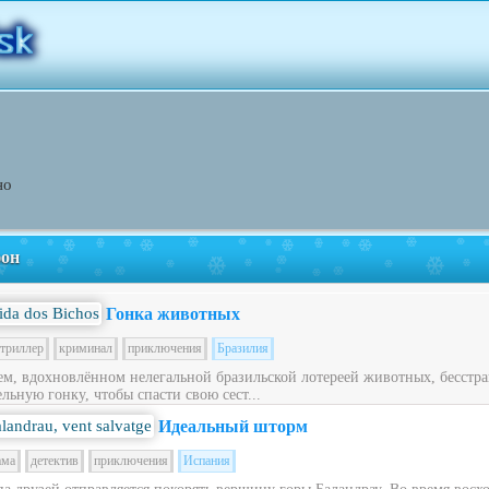
но
фон
Гонка животных
триллер
криминал
приключения
Бразилия
ем, вдохновлённом нелегальной бразильской лотереей животных, бесст
льную гонку, чтобы спасти свою сест...
Идеальный шторм
ама
детектив
приключения
Испания