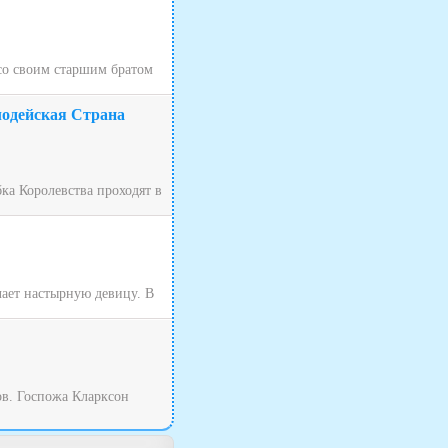
 со своим старшим братом
лодейская Страна
ка Королевства проходят в
чает настырную девицу. В
ов. Госпожа Кларксон