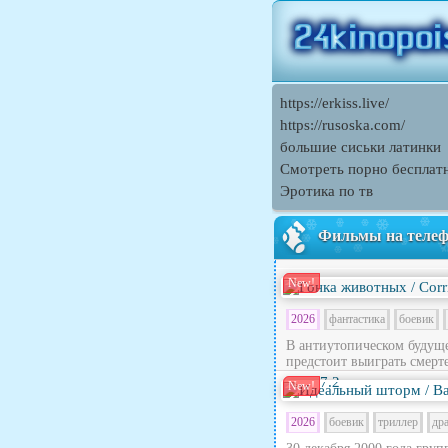
https://erkiss.live/
https://rusoska.com/
большие сиськи латинки
Смотреть порно бесплат
Эротика по тв
Фильмы на теле
New!
2026
фантастика
боевик
В антиутопическом будущ
предстоит выиграть смерте
7.2
New!
2026
боевик
триллер
др