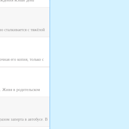
хождения ясный день
о сталкивается с тяжёлой
чная его копия, только с
я. Живя в родительском
зом заперта в автобусе. В