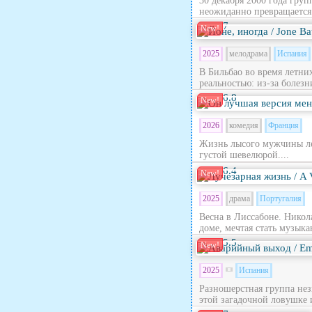
30 декабря 2000 года гру
неожиданно превращается в
7
New!
2025
мелодрама
Испания
В Бильбао во время летни
реальностью: из‑за болезн
6.8
New!
2026
комедия
Франция
Жизнь лысого мужчины лет
густой шевелюрой....
6.4
New!
2025
драма
Португалия
Весна в Лиссабоне. Никола
доме, мечтая стать музыка
5.5
New!
2025
Испания
Разношерстная группа нез
этой загадочной ловушке 