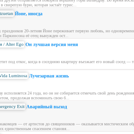
ппа друзей отправляется покорять вершину горы Баландрау. Во время вос
 свирепую бурю, которая застаёт турис...
Йоне, иногда
х праздников 20‑летняя Йоне переживает первую любовь, но одновременн
и Паркинсона её отец вынужден ост...
Он лучшая версия меня
ит под откос, когда в соседнюю квартиру въезжает его новый сосед — то
Лучезарная жизнь
у исполняется 24 года, но он не собирается отмечать свой день рождени
нтом, продолжая вспоминать свою б...
Аварийный выход
накомцев — от артистов до священников — оказывается мистическим обра
их единственным спасением становя...