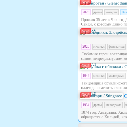
7
New!
2025
драма
комедия
Вел
Прожив 35 лет в Чикаго, 
Сэнди, с которым давно по
5.6
New!
2026
мюзикл
фантастика
Любимые герои возвращают
самом непредсказуемом ме
7.1
New!
1944
мюзикл
мелодрама
Танцовщица бруклинского 
надежде изменить свою жи
5.8
New!
С
1934
драма
мелодрама
к
1874 год, Австралия. Хил
обращается с Хильдой, как 