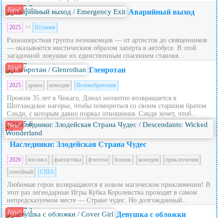
5.5
New!
Аварийный выход
2025
Испания
Разношерстная группа незнакомцев — от артистов до священников
— оказывается мистическим образом заперта в автобусе. В этой
загадочной ловушке их единственным спасением становя...
7
New!
Гленротан
2025
драма
комедия
Великобритания
Прожив 35 лет в Чикаго, Донал неохотно возвращается в
Шотландское нагорье, чтобы помириться со своим старшим братом
Сэнди, с которым давно порвал отношения. Сэнди хочет, чтоб...
5.6
New!
Наследники: Злодейская Страна Чудес
2026
мюзикл
фантастика
фэнтези
боевик
комедия
приключения
семейный
США
Любимые герои возвращаются в новом магическом приключении! В
этот раз легендарные Игры Кубка Королевства проходят в самом
непредсказуемом месте — Стране чудес. Но долгожданный...
7.1
New!
Девушка с обложки