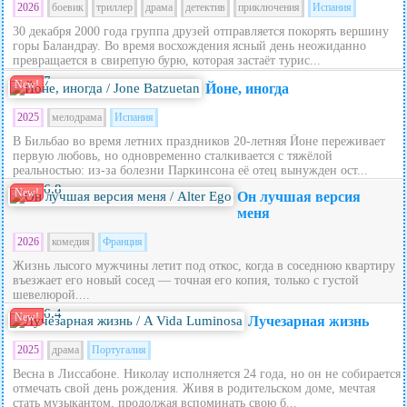
2026
боевик
триллер
драма
детектив
приключения
Испания
30 декабря 2000 года группа друзей отправляется покорять вершину
горы Баландрау. Во время восхождения ясный день неожиданно
превращается в свирепую бурю, которая застаёт турис...
7
New!
Йоне, иногда
2025
мелодрама
Испания
В Бильбао во время летних праздников 20‑летняя Йоне переживает
первую любовь, но одновременно сталкивается с тяжёлой
реальностью: из‑за болезни Паркинсона её отец вынужден ост...
6.8
New!
Он лучшая версия
меня
2026
комедия
Франция
Жизнь лысого мужчины летит под откос, когда в соседнюю квартиру
въезжает его новый сосед — точная его копия, только с густой
шевелюрой....
6.4
New!
Лучезарная жизнь
2025
драма
Португалия
Весна в Лиссабоне. Николау исполняется 24 года, но он не собирается
отмечать свой день рождения. Живя в родительском доме, мечтая
стать музыкантом, продолжая вспоминать свою б...