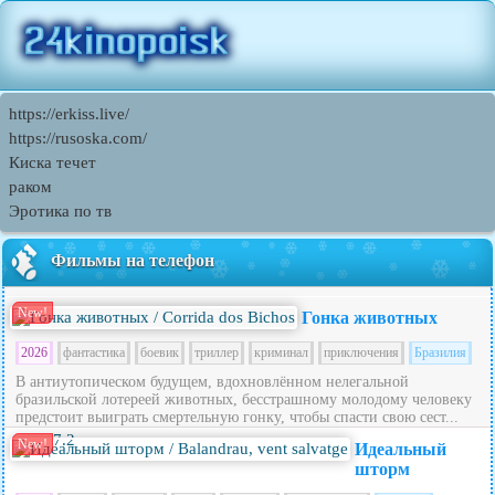
https://erkiss.live/
https://rusoska.com/
Киска течет
раком
Эротика по тв
Фильмы на телефон
New!
Гонка животных
2026
фантастика
боевик
триллер
криминал
приключения
Бразилия
В антиутопическом будущем, вдохновлённом нелегальной
бразильской лотереей животных, бесстрашному молодому человеку
предстоит выиграть смертельную гонку, чтобы спасти свою сест...
7.2
New!
Идеальный
шторм