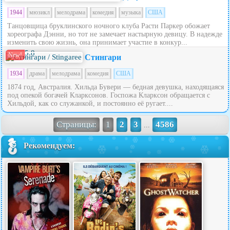
1944
мюзикл
мелодрама
комедия
музыка
США
Танцовщица бруклинского ночного клуба Расти Паркер обожает
хореографа Дэнни, но тот не замечает настырную девицу. В надежде
изменить свою жизнь, она принимает участие в конкур...
5.8
New!
Стингари
1934
драма
мелодрама
комедия
США
1874 год, Австралия. Хильда Бувери — бедная девушка, находящаяся
под опекой богачей Кларксонов. Госпожа Кларксон обращается с
Хильдой, как со служанкой, и постоянно её ругает....
Страницы:
1
2
3
4586
...
Рекомендуем: